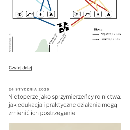
„Nietoperze
Czytaj dalej
i
ptaki
jako
OPUBLIKOWANE
24 STYCZNIA 2025
W
kluczowi
Nietoperze jako sprzymierzeńcy rolnictwa:
obrońcy
jak edukacja i praktyczne działania mogą
roślin:
zmienić ich postrzeganie
Regulacja
stawonogów