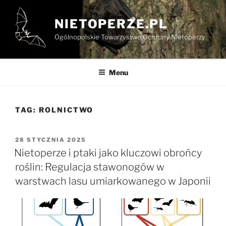
Przejdź
do
NIETOPERZE.PL
treści
Ogólnopolskie Towarzystwo Ochrony Nietoperzy
Menu
TAG:
ROLNICTWO
OPUBLIKOWANE
28 STYCZNIA 2025
W
Nietoperze i ptaki jako kluczowi obrońcy
roślin: Regulacja stawonogów w
warstwach lasu umiarkowanego w Japonii