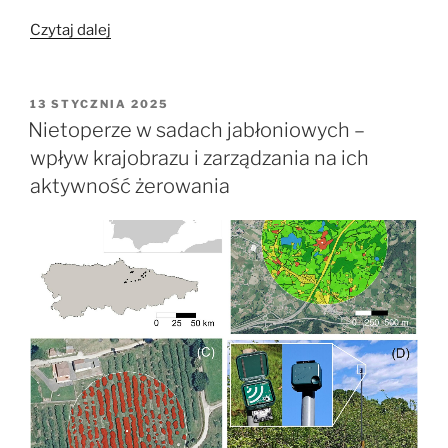
„Od
Czytaj dalej
pająków
do
much
OPUBLIKOWANE
13 STYCZNIA 2025
W
–
Nietoperze w sadach jabłoniowych –
elastyczność
wpływ krajobrazu i zarządzania na ich
pokarmowa
aktywność żerowania
nocka
orzęsionego
jako
sprzymierzeńca
rolników
w
walce
ze
szkodnikami”