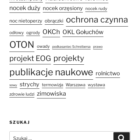
nocek duży
nocek orzęsiony
nocek rudy
ochrona czynna
noc nietoperzy
obrączki
OKCh
OKL Gołuchów
odłowy
ogrody
OTON
owady
podkasaniec Schreibersa
prawo
projekty
projekt EOG
publikacje naukowe
rolnictwo
strychy
termowizja
Warszawa
wystawa
sowy
zimowiska
zdrowie ludzi
SZUKAJ
Szukaj:
Szukaj