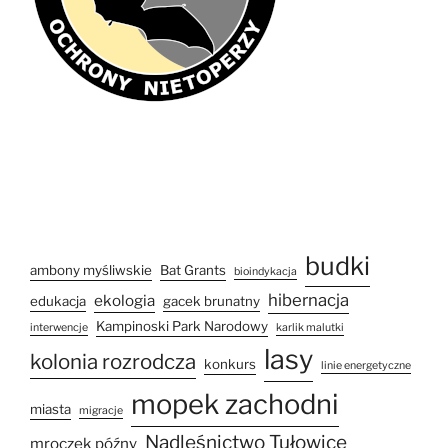
budki
ambony myśliwskie
Bat Grants
bioindykacja
hibernacja
ekologia
edukacja
gacek brunatny
Kampinoski Park Narodowy
interwencje
karlik malutki
lasy
kolonia rozrodcza
konkurs
linie energetyczne
mopek zachodni
miasta
migracje
Nadleśnictwo Tułowice
mroczek późny