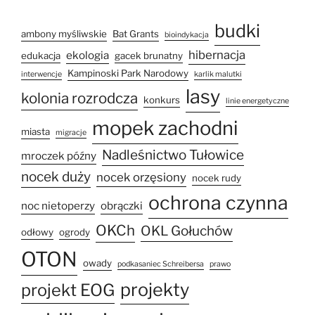
budki
ambony myśliwskie
Bat Grants
bioindykacja
hibernacja
ekologia
edukacja
gacek brunatny
Kampinoski Park Narodowy
interwencje
karlik malutki
lasy
kolonia rozrodcza
konkurs
linie energetyczne
mopek zachodni
miasta
migracje
Nadleśnictwo Tułowice
mroczek późny
nocek duży
nocek orzęsiony
nocek rudy
ochrona czynna
noc nietoperzy
obrączki
OKCh
OKL Gołuchów
odłowy
ogrody
OTON
owady
podkasaniec Schreibersa
prawo
projekty
projekt EOG