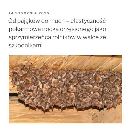
sprzymierzeńcy
rolnictwa:
OPUBLIKOWANE
14 STYCZNIA 2025
W
jak
Od pająków do much – elastyczność
edukacja
pokarmowa nocka orzęsionego jako
i
sprzymierzeńca rolników w walce ze
praktyczne
szkodnikami
działania
mogą
zmienić
ich
postrzeganie”