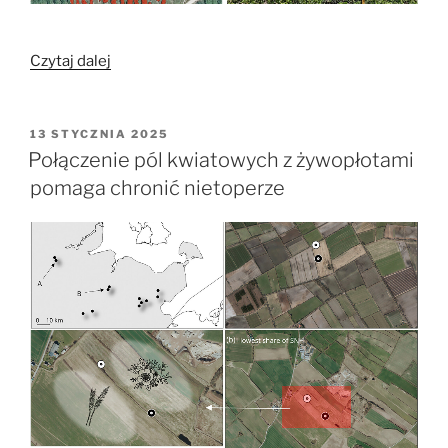
„Nietoperze
Czytaj dalej
w
sadach
jabłoniowych
OPUBLIKOWANE
13 STYCZNIA 2025
W
–
Połączenie pól kwiatowych z żywopłotami
wpływ
pomaga chronić nietoperze
krajobrazu
i
zarządzania
na
ich
aktywność
żerowania”