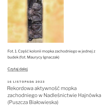
Fot. 1. Część kolonii mopka zachodniego w jednej z
budek (fot. Maurycy Ignaczak)
„Spotkanie
Czytaj dalej
mopkowe
w
OPUBLIKOWANE
16 LISTOPADA 2023
W
Nadleśnictwie
Rekordowa aktywność mopka
Skierniewice”
zachodniego w Nadleśnictwie Hajnówka
(Puszcza Białowieska)