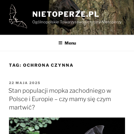
Przejdź
do
NIETOPERZE.PL
treści
Ogólnopolskie Towarzystwo Ochrony Nietoperzy
Menu
TAG:
OCHRONA CZYNNA
OPUBLIKOWANE
22 MAJA 2025
W
Stan populacji mopka zachodniego w
Polsce i Europie – czy mamy się czym
martwić?