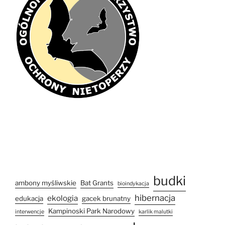
budki
ambony myśliwskie
Bat Grants
bioindykacja
hibernacja
ekologia
edukacja
gacek brunatny
Kampinoski Park Narodowy
interwencje
karlik malutki