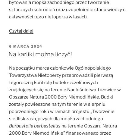
bytowania mopka zachodniego przez tworzenie
sztucznych schronień oraz uzupełnienie stanu wiedzy o
aktywności tego nietoperza w lasach.
„Projekt
Czytaj dalej
czynnej
ochrony
OPUBLIKOWANE
6 MARCA 2024
W
mopka
Na karliki można liczyć!
zachodniego
zakończony
Na początku marca członkowie Ogólnopolskiego
sukcesem”
Towarzystwa Nietoperzy przeprowadzili pierwszą
tegoroczną kontrolę budek szczelinowych
znajdujących się na terenie Nadleśnictwa Tułowice w
Obszarze Natura 2000 Bory Niemodlińskie. Budki
zostały powieszone na tym terenie w sierpniu
poprzedniego roku w ramach projektu „Tworzenie
siedlisk zastępczych dla mopka zachodniego
Barbastella barbastellus
na terenie Obszaru Natura
2000 Bory Niemodlińskie” finansowanego przez