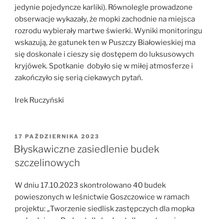
jedynie pojedyncze karliki). Równolegle prowadzone
obserwacje wykazały, że mopki zachodnie na miejsca
rozrodu wybierały martwe świerki. Wyniki monitoringu
wskazują, że gatunek ten w Puszczy Białowieskiej ma
się doskonale i cieszy się dostępem do luksusowych
kryjówek. Spotkanie dobyło się w miłej atmosferze i
zakończyło się serią ciekawych pytań.
Irek Ruczyński
OPUBLIKOWANE
17 PAŹDZIERNIKA 2023
W
Błyskawiczne zasiedlenie budek
szczelinowych
W dniu 17.10.2023 skontrolowano 40 budek
powieszonych w leśnictwie Goszczowice w ramach
projektu: „Tworzenie siedlisk zastępczych dla mopka