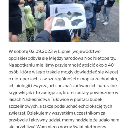
W sobotę 02.09.2023 w Lipnie (województwo
opolskie) odbyła się Międzynarodowa Noc Nietoperzy.
Na spotkaniu mieliśmy przyjemność gościć około 40
osób, które w jego trakcie mogły dowiedzieć się więcej
o nietoperzach, a w szczególności o mopku zachodnim,
ich biologii i zwyczajach, poznać zarówno ich naturalne
kryjówki jak i te zastępcze, które zostały powieszone w
lasach Nadleśnictwa Tułowice w postaci budek
szczelinowych, a także podsłuchać echolokację tych
zwierząt. Dziękujemy wszystkim uczestnikom za
przybycie i aktywny udział, mamy nadzieję że udało nam
się przybliżyć Wam nieco nocny świat nietoperzy.