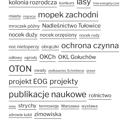
lasy
kolonia rozrodcza
konkurs
linie energetyczne
mopek zachodni
miasta
migracje
Nadleśnictwo Tułowice
mroczek późny
nocek duży
nocek orzęsiony
nocek rudy
ochrona czynna
noc nietoperzy
obrączki
OKCh
OKL Gołuchów
odłowy
ogrody
OTON
owady
podkasaniec Schreibersa
prawo
projekty
projekt EOG
publikacje naukowe
rolnictwo
strychy
termowizja
Warszawa
wystawa
sowy
zimowiska
zdrowie ludzi