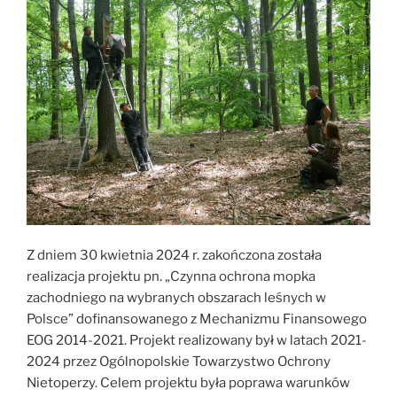
czy
mamy
się
czym
martwić?”
Z dniem 30 kwietnia 2024 r. zakończona została
realizacja projektu pn. „Czynna ochrona mopka
zachodniego na wybranych obszarach leśnych w
Polsce” dofinansowanego z Mechanizmu Finansowego
EOG 2014-2021. Projekt realizowany był w latach 2021-
2024 przez Ogólnopolskie Towarzystwo Ochrony
Nietoperzy. Celem projektu była poprawa warunków