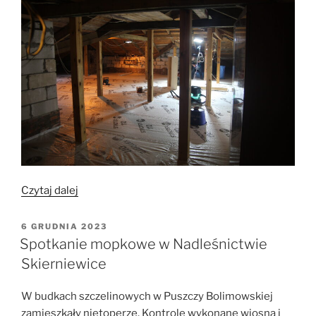
„Zakończono
Czytaj dalej
remont
w
OPUBLIKOWANE
6 GRUDNIA 2023
W
kolonii
Spotkanie mopkowe w Nadleśnictwie
nocka
Skierniewice
orzęsionego
w
W budkach szczelinowych w Puszczy Bolimowskiej
Łazach”
zamieszkały nietoperze. Kontrole wykonane wiosną i