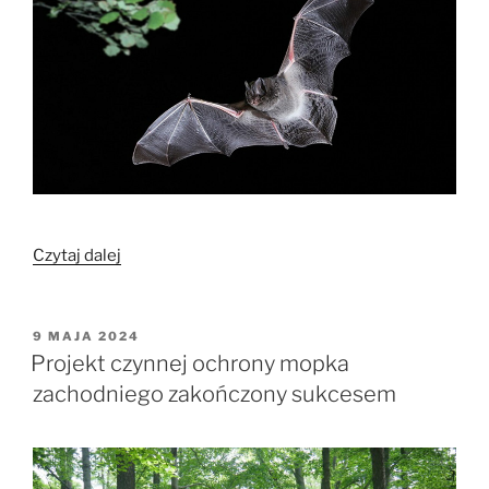
„Stan
Czytaj dalej
populacji
mopka
zachodniego
OPUBLIKOWANE
9 MAJA 2024
W
w
Projekt czynnej ochrony mopka
Polsce
zachodniego zakończony sukcesem
i
Europie
–