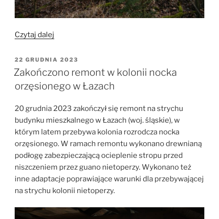
„Zimowa
Czytaj dalej
kontrola
budek
OPUBLIKOWANE
22 GRUDNIA 2023
W
szczelinowych”
Zakończono remont w kolonii nocka
orzęsionego w Łazach
20 grudnia 2023 zakończył się remont na strychu
budynku mieszkalnego w Łazach (woj. śląskie), w
którym latem przebywa kolonia rozrodcza nocka
orzęsionego. W ramach remontu wykonano drewnianą
podłogę zabezpieczającą ocieplenie stropu przed
niszczeniem przez guano nietoperzy. Wykonano też
inne adaptacje poprawiające warunki dla przebywającej
na strychu kolonii nietoperzy.