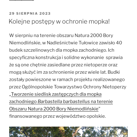
Nietoperzy
w
OPUBLIKOWANE
29 SIERPNIA 2023
W
Lipnie”
Kolejne postępy w ochronie mopka!
W sierpniu na terenie obszaru Natura 2000 Bory
Niemodlińskie, w Nadleśnictwie Tułowice zawisło 40
budek szczelinowych dla mopka zachodniego. Ich
specyficzna konstrukcja i solidne wykonanie sprawia
że są one chętnie zasiedlane przez nietoperze oraz
mogą służyć im za schronienie przez wiele lat. Budki
zostały powieszone w ramach projektu realizowanego
przez Ogólnopolskie Towarzystwo Ochrony Nietoperzy
„
Tworzenie siedlisk zastępczych dla mopka
zachodniego
Barbastella barbastellus
na terenie
Obszaru Natura 2000 Bory Niemodlińskie
”
finansowanego przez województwo opolskie.