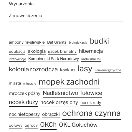
Wydarzenia
Zimowe liczenia
budki
ambony myśliwskie
Bat Grants
bioindykacja
hibernacja
ekologia
edukacja
gacek brunatny
Kampinoski Park Narodowy
interwencje
karlik malutki
lasy
kolonia rozrodcza
konkurs
linie energetyczne
mopek zachodni
miasta
migracje
Nadleśnictwo Tułowice
mroczek późny
nocek duży
nocek orzęsiony
nocek rudy
ochrona czynna
noc nietoperzy
obrączki
OKCh
OKL Gołuchów
odłowy
ogrody