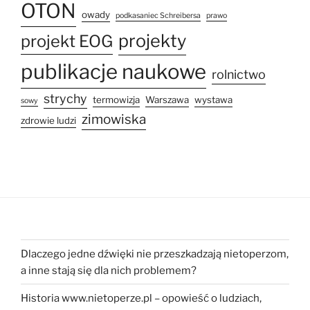
OTON
owady
podkasaniec Schreibersa
prawo
projekty
projekt EOG
publikacje naukowe
rolnictwo
strychy
termowizja
Warszawa
wystawa
sowy
zimowiska
zdrowie ludzi
Dlaczego jedne dźwięki nie przeszkadzają nietoperzom,
a inne stają się dla nich problemem?
Historia www.nietoperze.pl – opowieść o ludziach,