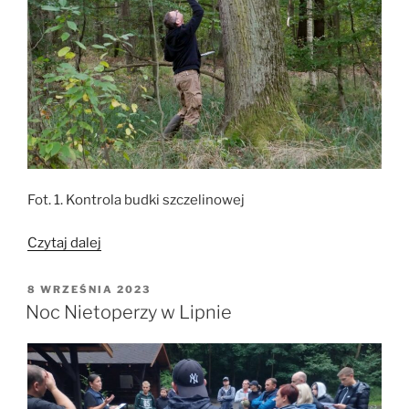
Fot. 1. Kontrola budki szczelinowej
„Błyskawiczne
Czytaj dalej
zasiedlenie
budek
OPUBLIKOWANE
8 WRZEŚNIA 2023
W
szczelinowych”
Noc Nietoperzy w Lipnie