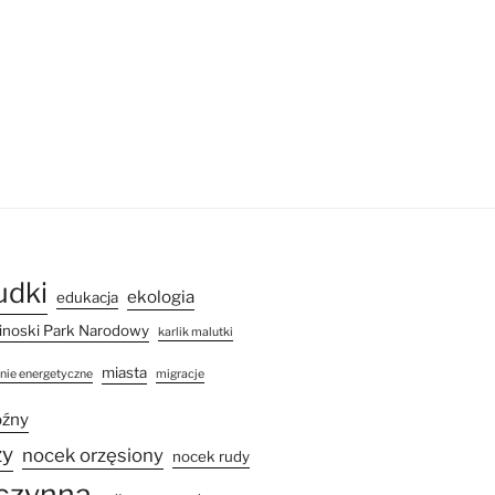
udki
ekologia
edukacja
noski Park Narodowy
karlik malutki
miasta
inie energetyczne
migracje
óźny
ży
nocek orzęsiony
nocek rudy
czynna