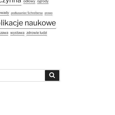
odłowy
ogrody
owady
podkasaniec Schreibersa
prawo
likacje naukowe
szawa
wystawa
zdrowie ludzi
Szukaj