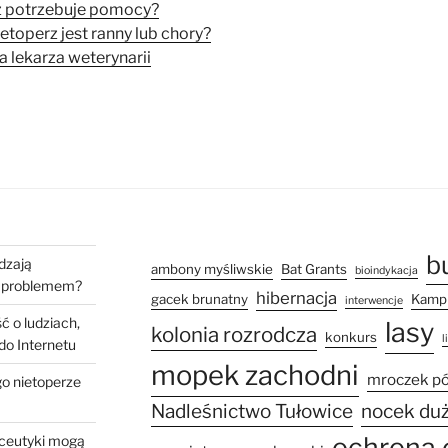
z potrzebuje pomocy?
etoperz jest ranny lub chory?
 lekarza weterynarii
b
dzają
ambony myśliwskie
Bat Grants
bioindykacja
ch problemem?
hibernacja
gacek brunatny
Kampi
interwencje
ć o ludziach,
lasy
kolonia rozrodcza
konkurs
l
 do Internetu
mopek zachodni
mroczek p
go nietoperze
Nadleśnictwo Tułowice
nocek du
ochrona 
aceutyki mogą