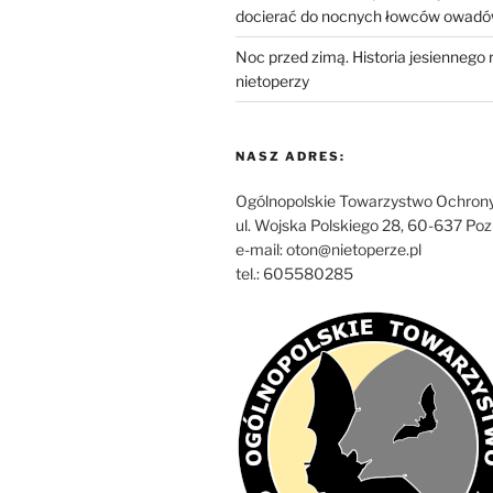
docierać do nocnych łowców owad
Noc przed zimą. Historia jesiennego 
nietoperzy
NASZ ADRES:
Ogólnopolskie Towarzystwo Ochrony
ul. Wojska Polskiego 28, 60-637 Po
e-mail: oton@nietoperze.pl
tel.: 605580285