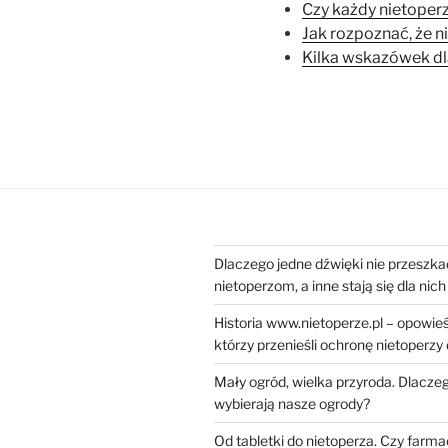
Czy każdy nietoper
Jak rozpoznać, że ni
Kilka wskazówek dla
Dlaczego jedne dźwięki nie przeszka
nietoperzom, a inne stają się dla ni
Historia www.nietoperze.pl – opowieś
którzy przenieśli ochronę nietoperzy
Mały ogród, wielka przyroda. Dlacze
wybierają nasze ogrody?
Od tabletki do nietoperza. Czy farm