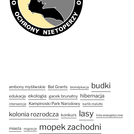
budki
ambony myśliwskie
Bat Grants
bioindykacja
hibernacja
ekologia
edukacja
gacek brunatny
Kampinoski Park Narodowy
interwencje
karlik malutki
lasy
kolonia rozrodcza
konkurs
linie energetyczne
mopek zachodni
miasta
migracje