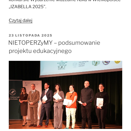
„IZABELLA 2025”.
„Projekt
Czytaj dalej
„NIETOPERZyMY”
nagrodzony
OPUBLIKOWANE
23 LISTOPADA 2025
W
w
NIETOPERZyMY – podsumowanie
konkursie
projektu edukacyjnego
„IZABELLA
2025””