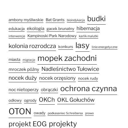
budki
ambony myśliwskie
Bat Grants
bioindykacja
hibernacja
ekologia
edukacja
gacek brunatny
Kampinoski Park Narodowy
interwencje
karlik malutki
lasy
kolonia rozrodcza
konkurs
linie energetyczne
mopek zachodni
miasta
migracje
Nadleśnictwo Tułowice
mroczek późny
nocek duży
nocek orzęsiony
nocek rudy
ochrona czynna
noc nietoperzy
obrączki
OKCh
OKL Gołuchów
odłowy
ogrody
OTON
owady
podkasaniec Schreibersa
prawo
projekty
projekt EOG