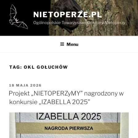
Przejdź
do
NIETOPERZE.PL
treści
Ogólnopolskie Towarzystwo Ochrony Nietoperzy
Menu
TAG:
OKL GOŁUCHÓW
OPUBLIKOWANE
18 MAJA 2026
W
Projekt „NIETOPERZyMY” nagrodzony w
konkursie „IZABELLA 2025”