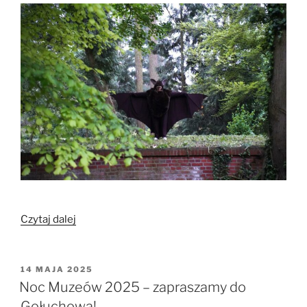
„Gołuchów
Czytaj dalej
nocą
–
nietoperze,
OPUBLIKOWANE
14 MAJA 2025
W
edukacja
Noc Muzeów 2025 – zapraszamy do
i
Gołuchowa!