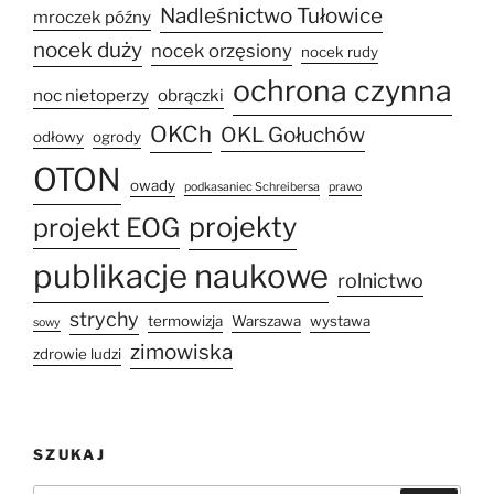
Nadleśnictwo Tułowice
mroczek późny
nocek duży
nocek orzęsiony
nocek rudy
ochrona czynna
noc nietoperzy
obrączki
OKCh
OKL Gołuchów
odłowy
ogrody
OTON
owady
podkasaniec Schreibersa
prawo
projekty
projekt EOG
publikacje naukowe
rolnictwo
strychy
termowizja
Warszawa
wystawa
sowy
zimowiska
zdrowie ludzi
SZUKAJ