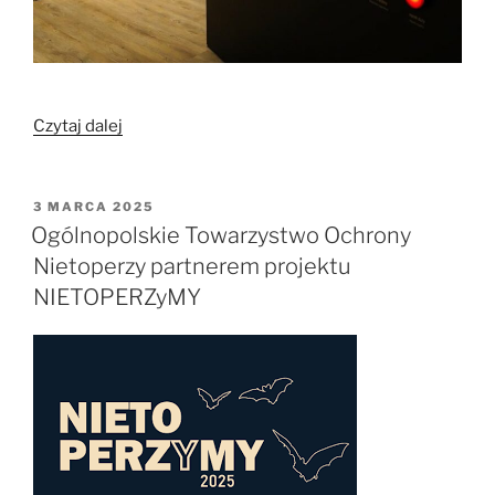
„Zaproszenie
Czytaj dalej
na
wyjątkową
wystawę
OPUBLIKOWANE
3 MARCA 2025
W
NIETOPERZyMY.
Ogólnopolskie Towarzystwo Ochrony
Natura
Nietoperzy partnerem projektu
i
NIETOPERZyMY
kultura”