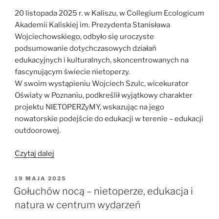
20 listopada 2025 r. w Kaliszu, w Collegium Ecologicum
Akademii Kaliskiej im. Prezydenta Stanisława
Wojciechowskiego, odbyło się uroczyste
podsumowanie dotychczasowych działań
edukacyjnych i kulturalnych, skoncentrowanych na
fascynującym świecie nietoperzy.
W swoim wystąpieniu Wojciech Szulc, wicekurator
Oświaty w Poznaniu, podkreślił wyjątkowy charakter
projektu NIETOPERZyMY, wskazując na jego
nowatorskie podejście do edukacji w terenie – edukacji
outdoorowej.
„NIETOPERZyMY
Czytaj dalej
–
podsumowanie
OPUBLIKOWANE
19 MAJA 2025
W
projektu
Gołuchów nocą – nietoperze, edukacja i
edukacyjnego”
natura w centrum wydarzeń