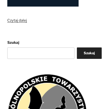
„Ogólnopolskie
Czytaj dalej
Towarzystwo
Ochrony
Nietoperzy
Szukaj
partnerem
projektu
Szukaj
NIETOPERZyMY”