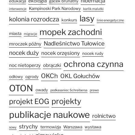
hibernacja
ekologia
edukacja
gacek brunatny
Kampinoski Park Narodowy
interwencje
karlik malutki
lasy
kolonia rozrodcza
konkurs
linie energetyczne
mopek zachodni
miasta
migracje
Nadleśnictwo Tułowice
mroczek późny
nocek duży
nocek orzęsiony
nocek rudy
ochrona czynna
noc nietoperzy
obrączki
OKCh
OKL Gołuchów
odłowy
ogrody
OTON
owady
podkasaniec Schreibersa
prawo
projekty
projekt EOG
publikacje naukowe
rolnictwo
strychy
termowizja
Warszawa
wystawa
sowy