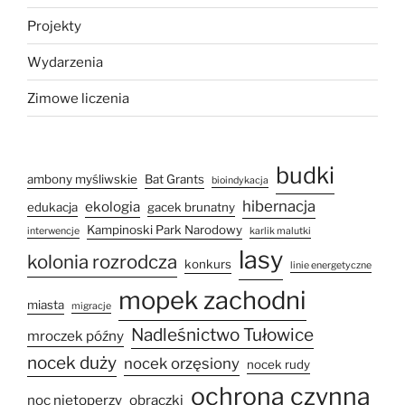
Projekty
Wydarzenia
Zimowe liczenia
budki
ambony myśliwskie
Bat Grants
bioindykacja
hibernacja
ekologia
edukacja
gacek brunatny
Kampinoski Park Narodowy
interwencje
karlik malutki
lasy
kolonia rozrodcza
konkurs
linie energetyczne
mopek zachodni
miasta
migracje
Nadleśnictwo Tułowice
mroczek późny
nocek duży
nocek orzęsiony
nocek rudy
ochrona czynna
noc nietoperzy
obrączki