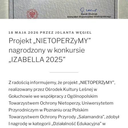
OPUBLIKOWANE
18 MAJA 2026
PRZEZ
JOLANTA WĘGIEL
W
Projekt „NIETOPERZyMY”
nagrodzony w konkursie
„IZABELLA 2025”
Z radością informujemy, że projekt „NIETOPERZyMY”,
realizowany przez Ośrodek Kultury Leśnej w
Gołuchowie we współpracy z Ogólnopolskim
Towarzystwem Ochrony Nietoperzy, Uniwersytetem
Przyrodniczym w Poznaniu oraz Polskim
Towarzystwem Ochrony Przyrody „Salamandra”, zdobył
I nagrodę w kategorii „Działalność Edukacyjna” w