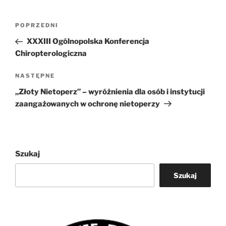
Nawigacja
Poprzedni
POPRZEDNI
wpisu
wpis
XXXIII Ogólnopolska Konferencja
Chiropterologiczna
Następny
NASTĘPNE
wpis
„Złoty Nietoperz” – wyróżnienia dla osób i instytucji
zaangażowanych w ochronę nietoperzy
Szukaj
Szukaj