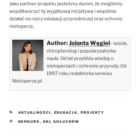
Jako partner projektu jesteśmy dumni, że mogliśmy
współtworzyć tę wyjątkową inicjatywę i wspólnie
działać na rzecz edukacji przyrodniczej oraz ochrony
nietoperzy.
Author:
Jolanta Węgiel
– leśnik,
chiropterolog i popularyzatorka
nauki. Od lat przybliża wiedzę o
nietoperzach i ochronie przyrody. Od
1997 roku redaktorka serwisu
Nietoperze.pl.
KATEGORIE
AKTUALNOŚCI
,
EDUKACJA
,
PROJEKTY
TAGI
KONKURS
,
OKL GOŁUCHÓW