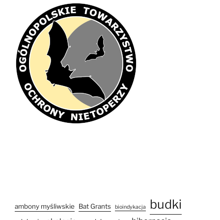
budki
ambony myśliwskie
Bat Grants
bioindykacja