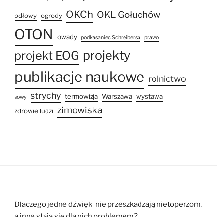
OKCh
OKL Gołuchów
odłowy
ogrody
OTON
owady
podkasaniec Schreibersa
prawo
projekty
projekt EOG
publikacje naukowe
rolnictwo
strychy
termowizja
Warszawa
wystawa
sowy
zimowiska
zdrowie ludzi
Dlaczego jedne dźwięki nie przeszkadzają nietoperzom,
a inne stają się dla nich problemem?