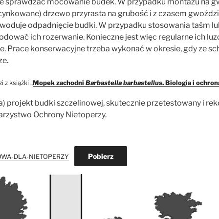
nie sprawdzać mocowanie budek. W przypadku montażu na gw
cynkowane) drzewo przyrasta na grubość i z czasem gwoźdz
owoduje odpadnięcie budki. W przypadku stosowania taśm lu
ować ich rozerwanie. Konieczne jest więc regularne ich luz
e. Prace konserwacyjne trzeba wykonać w okresie, gdy ze sch
ze.
 z książki „
Mopek zachodni
Barbastella barbastellus
. Biologia i ochro
a) projekt budki szczelinowej, skutecznie przetestowany i 
rzystwo Ochrony Nietoperzy.
Pobierz
OWA-DLA-NIETOPERZY