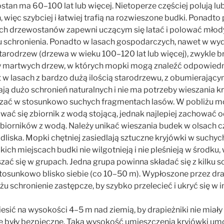
stan ma 60–100 lat lub więcej. Nietoperze częściej polują lu
h, więc szybciej i łatwiej trafią na rozwieszone budki. Ponadt
ych drzewostanów zapewni uczącym się latać i polować mł
u schronienia. Ponadto w lasach gospodarczych, nawet w wyd
arodrzew (drzewa w wieku 100–120 lat lub więcej), zwykle b
 martwych drzew, w których mopki mogą znaleźć odpowiedni
 w lasach z bardzo dużą ilością starodrzewu, z obumierający
ą dużo schronień naturalnych i nie ma potrzeby wieszania k
eszać w stosunkowo suchych fragmentach lasów. W pobliżu 
wać się zbiornik z wodą stojącą, jednak najlepiej zachować o
zbiorników z wodą. Należy unikać wieszania budek w olsach c
dliska. Mopki chętniej zasiedlają sztuczne kryjówki w suchy
ich miejscach budki nie wilgotnieją i nie pleśnieją w środku, 
ać się w grupach. Jedna grupa powinna składać się z kilku sch
stosunkowo blisko siebie (co 10–50 m). Wypłoszone przez dra
 schronienie zastępcze, by szybko przelecieć i ukryć się w in
iesić na wysokości 4–5 m nad ziemią, by drapieżniki nie miały
ze były bezpieczne. Taka wysokość umieszczenia kryjówki umo