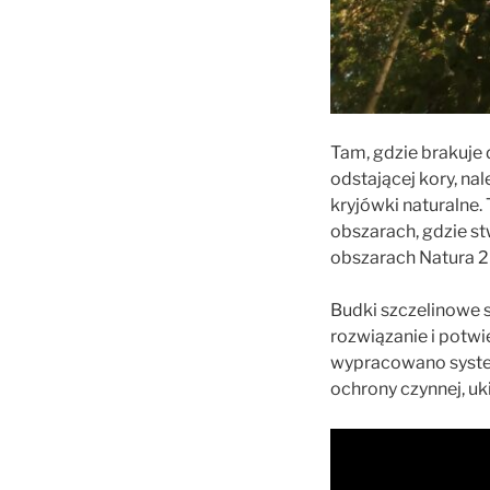
Tam, gdzie brakuje 
odstającej kory, na
kryjówki naturalne
obszarach, gdzie s
obszarach Natura 2
Budki szczelinowe 
rozwiązanie i potw
wypracowano system
ochrony czynnej, u