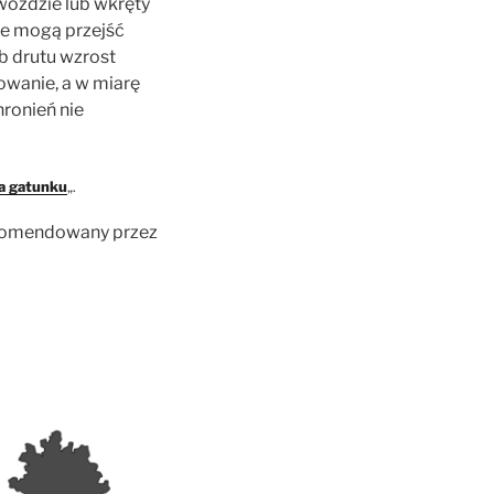
oździe lub wkręty
ie mogą przejść
b drutu wzrost
owanie, a w miarę
ronień nie
na gatunku
„.
rekomendowany przez