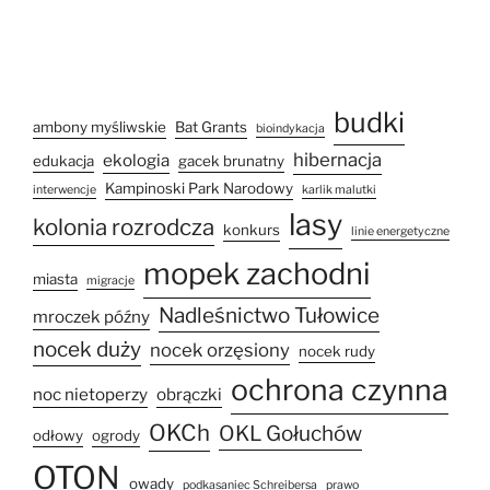
budki
ambony myśliwskie
Bat Grants
bioindykacja
hibernacja
ekologia
edukacja
gacek brunatny
Kampinoski Park Narodowy
interwencje
karlik malutki
lasy
kolonia rozrodcza
konkurs
linie energetyczne
mopek zachodni
miasta
migracje
Nadleśnictwo Tułowice
mroczek późny
nocek duży
nocek orzęsiony
nocek rudy
ochrona czynna
noc nietoperzy
obrączki
OKCh
OKL Gołuchów
odłowy
ogrody
OTON
owady
podkasaniec Schreibersa
prawo