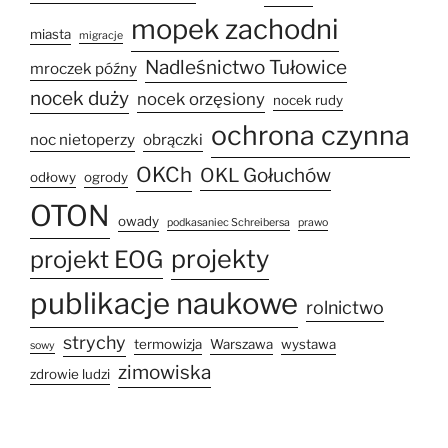
mopek zachodni
miasta
migracje
Nadleśnictwo Tułowice
mroczek późny
nocek duży
nocek orzęsiony
nocek rudy
ochrona czynna
noc nietoperzy
obrączki
OKCh
OKL Gołuchów
odłowy
ogrody
OTON
owady
podkasaniec Schreibersa
prawo
projekty
projekt EOG
publikacje naukowe
rolnictwo
strychy
termowizja
Warszawa
wystawa
sowy
zimowiska
zdrowie ludzi