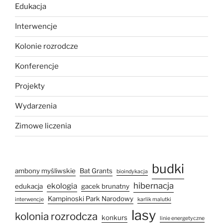
Edukacja
Interwencje
Kolonie rozrodcze
Konferencje
Projekty
Wydarzenia
Zimowe liczenia
budki
ambony myśliwskie
Bat Grants
bioindykacja
hibernacja
ekologia
edukacja
gacek brunatny
Kampinoski Park Narodowy
interwencje
karlik malutki
lasy
kolonia rozrodcza
konkurs
linie energetyczne