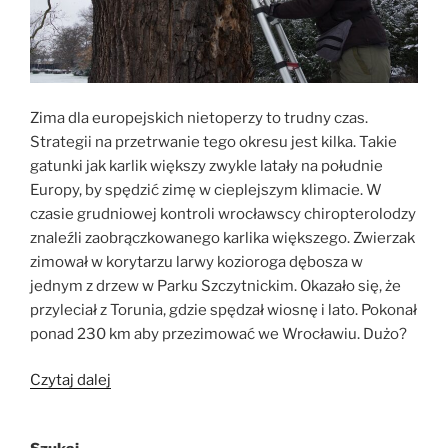
Zima dla europejskich nietoperzy to trudny czas.
Strategii na przetrwanie tego okresu jest kilka. Takie
gatunki jak karlik większy zwykle latały na południe
Europy, by spędzić zimę w cieplejszym klimacie. W
czasie grudniowej kontroli wrocławscy chiropterolodzy
znaleźli zaobrączkowanego karlika większego. Zwierzak
zimował w korytarzu larwy kozioroga dębosza w
jednym z drzew w Parku Szczytnickim. Okazało się, że
przyleciał z Torunia, gdzie spędzał wiosnę i lato. Pokonał
ponad 230 km aby przezimować we Wrocławiu. Dużo?
„Zaobrączkowany
Czytaj dalej
karlik
w