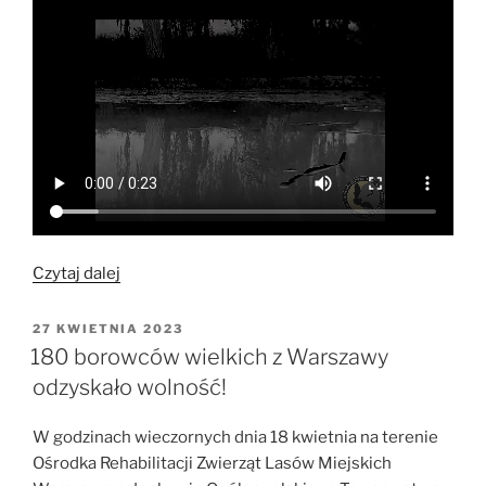
„Inwentaryzacja
Czytaj dalej
nietoperzy
w
OPUBLIKOWANE
27 KWIETNIA 2023
W
warszawskich
180 borowców wielkich z Warszawy
parkach”
odzyskało wolność!
W godzinach wieczornych dnia 18 kwietnia na terenie
Ośrodka Rehabilitacji Zwierząt Lasów Miejskich