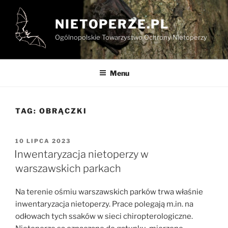
Przejdź
do
NIETOPERZE.PL
treści
Ogólnopolskie Towarzystwo Ochrony Nietoperzy
Menu
TAG:
OBRĄCZKI
OPUBLIKOWANE
10 LIPCA 2023
W
Inwentaryzacja nietoperzy w
warszawskich parkach
Na terenie ośmiu warszawskich parków trwa właśnie
inwentaryzacja nietoperzy. Prace polegają m.in. na
odłowach tych ssaków w sieci chiropterologiczne.