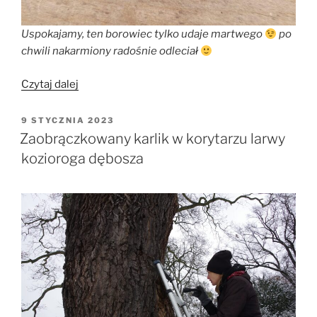
Uspokajamy, ten borowiec tylko udaje martwego
po
chwili nakarmiony radośnie odleciał
„180
Czytaj dalej
borowców
wielkich
OPUBLIKOWANE
9 STYCZNIA 2023
W
z
Zaobrączkowany karlik w korytarzu larwy
Warszawy
kozioroga dębosza
odzyskało
wolność!”