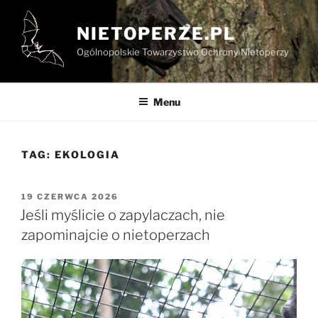
Przejdź
do
NIETOPERZE.PL
treści
Ogólnopolskie Towarzystwo Ochrony Nietoperzy
Menu
TAG:
EKOLOGIA
OPUBLIKOWANE
19 CZERWCA 2026
W
Jeśli myślicie o zapylaczach, nie
zapominajcie o nietoperzach