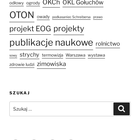
OKCh
OKL Gołuchów
odłowy
ogrody
OTON
owady
podkasaniec Schreibersa
prawo
projekty
projekt EOG
publikacje naukowe
rolnictwo
strychy
termowizja
Warszawa
wystawa
sowy
zimowiska
zdrowie ludzi
SZUKAJ
Szukaj:
Szukaj