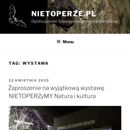
Przejdź
do
NIETOPERZE.PL
treści
Ogólnopolskie Towarzystwo Ochrony Nietoperzy
Menu
TAG:
WYSTAWA
OPUBLIKOWANE
22 KWIETNIA 2025
W
Zaproszenie na wyjątkową wystawę
NIETOPERZyMY. Natura i kultura