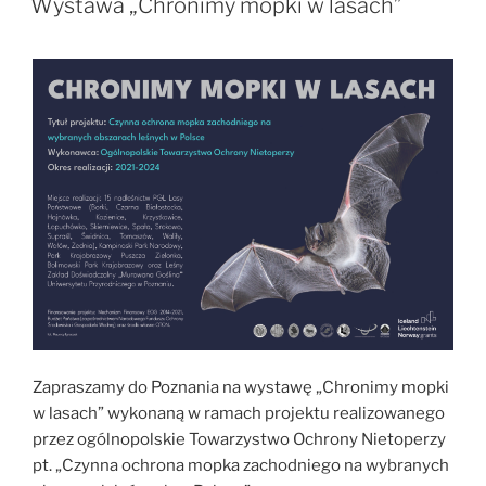
NIETOPERZyMY.
Wystawa „Chronimy mopki w lasach”
Natura
i
kultura”
Zapraszamy do Poznania na wystawę „Chronimy mopki
w lasach” wykonaną w ramach projektu realizowanego
przez ogólnopolskie Towarzystwo Ochrony Nietoperzy
pt. „Czynna ochrona mopka zachodniego na wybranych