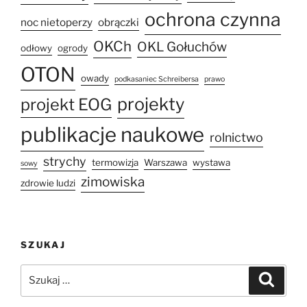
ochrona czynna
noc nietoperzy
obrączki
OKCh
OKL Gołuchów
odłowy
ogrody
OTON
owady
podkasaniec Schreibersa
prawo
projekty
projekt EOG
publikacje naukowe
rolnictwo
strychy
termowizja
Warszawa
wystawa
sowy
zimowiska
zdrowie ludzi
SZUKAJ
Szukaj:
Szukaj