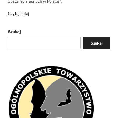
obszarach leśnych w Polsce”.
„Wystawa
Czytaj dalej
„Chronimy
mopki
Szukaj
w
lasach””
Szukaj