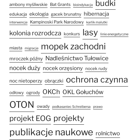
budki
ambony myśliwskie
Bat Grants
bioindykacja
hibernacja
ekologia
edukacja
gacek brunatny
Kampinoski Park Narodowy
interwencje
karlik malutki
lasy
kolonia rozrodcza
konkurs
linie energetyczne
mopek zachodni
miasta
migracje
Nadleśnictwo Tułowice
mroczek późny
nocek duży
nocek orzęsiony
nocek rudy
ochrona czynna
noc nietoperzy
obrączki
OKCh
OKL Gołuchów
odłowy
ogrody
OTON
owady
podkasaniec Schreibersa
prawo
projekty
projekt EOG
publikacje naukowe
rolnictwo