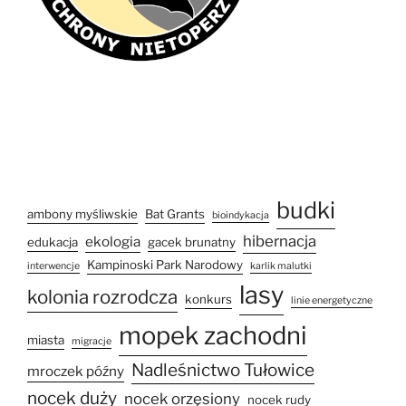
budki
ambony myśliwskie
Bat Grants
bioindykacja
hibernacja
ekologia
edukacja
gacek brunatny
Kampinoski Park Narodowy
interwencje
karlik malutki
lasy
kolonia rozrodcza
konkurs
linie energetyczne
mopek zachodni
miasta
migracje
Nadleśnictwo Tułowice
mroczek późny
nocek duży
nocek orzęsiony
nocek rudy