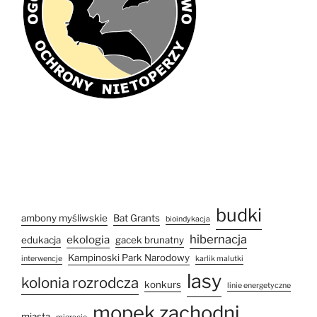
budki
ambony myśliwskie
Bat Grants
bioindykacja
hibernacja
ekologia
edukacja
gacek brunatny
Kampinoski Park Narodowy
interwencje
karlik malutki
lasy
kolonia rozrodcza
konkurs
linie energetyczne
mopek zachodni
miasta