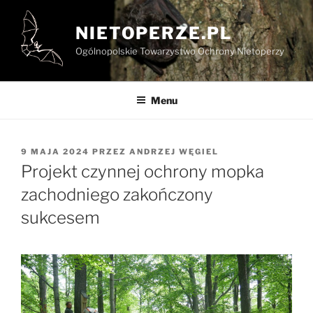
Przejdź
do
NIETOPERZE.PL
treści
Ogólnopolskie Towarzystwo Ochrony Nietoperzy
Menu
OPUBLIKOWANE
9 MAJA 2024
PRZEZ
ANDRZEJ WĘGIEL
W
Projekt czynnej ochrony mopka
zachodniego zakończony
sukcesem