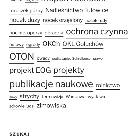
migracje
Nadleśnictwo Tułowice
mroczek późny
nocek duży
nocek orzęsiony
nocek rudy
ochrona czynna
noc nietoperzy
obrączki
OKCh
OKL Gołuchów
odłowy
ogrody
OTON
owady
podkasaniec Schreibersa
prawo
projekty
projekt EOG
publikacje naukowe
rolnictwo
strychy
termowizja
Warszawa
wystawa
sowy
zimowiska
zdrowie ludzi
SZUKAJ