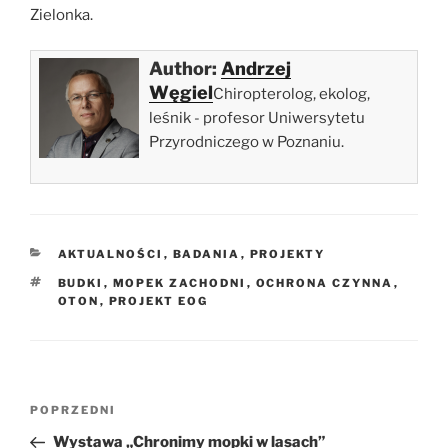
Zielonka.
Author:
Andrzej
Węgiel
Chiropterolog, ekolog,
leśnik - profesor Uniwersytetu
Przyrodniczego w Poznaniu.
KATEGORIE
AKTUALNOŚCI
,
BADANIA
,
PROJEKTY
TAGI
BUDKI
,
MOPEK ZACHODNI
,
OCHRONA CZYNNA
,
OTON
,
PROJEKT EOG
Nawigacja
Poprzedni
POPRZEDNI
wpisu
wpis
Wystawa „Chronimy mopki w lasach”