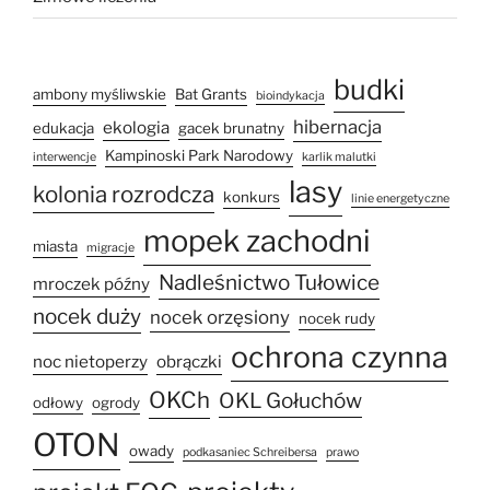
budki
ambony myśliwskie
Bat Grants
bioindykacja
hibernacja
ekologia
edukacja
gacek brunatny
Kampinoski Park Narodowy
interwencje
karlik malutki
lasy
kolonia rozrodcza
konkurs
linie energetyczne
mopek zachodni
miasta
migracje
Nadleśnictwo Tułowice
mroczek późny
nocek duży
nocek orzęsiony
nocek rudy
ochrona czynna
noc nietoperzy
obrączki
OKCh
OKL Gołuchów
odłowy
ogrody
OTON
owady
podkasaniec Schreibersa
prawo