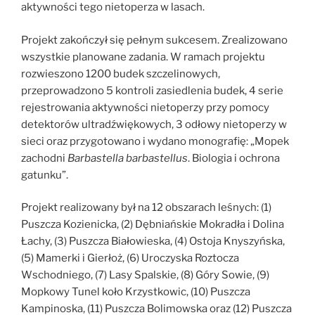
aktywności tego nietoperza w lasach.
Projekt zakończył się pełnym sukcesem. Zrealizowano
wszystkie planowane zadania. W ramach projektu
rozwieszono 1200 budek szczelinowych,
przeprowadzono 5 kontroli zasiedlenia budek, 4 serie
rejestrowania aktywności nietoperzy przy pomocy
detektorów ultradźwiękowych, 3 odłowy nietoperzy w
sieci oraz przygotowano i wydano monografię: „Mopek
zachodni
Barbastella barbastellus
. Biologia i ochrona
gatunku”.
Projekt realizowany był na 12 obszarach leśnych: (1)
Puszcza Kozienicka, (2) Dębniańskie Mokradła i Dolina
Łachy, (3) Puszcza Białowieska, (4) Ostoja Knyszyńska,
(5) Mamerki i Gierłoż, (6) Uroczyska Roztocza
Wschodniego, (7) Lasy Spalskie, (8) Góry Sowie, (9)
Mopkowy Tunel koło Krzystkowic, (10) Puszcza
Kampinoska, (11) Puszcza Bolimowska oraz (12) Puszcza