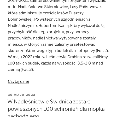
2014-2021. Zainteresowanie tym projektem wykazało
m. in. Nadleśnictwo Skierniewice, Lasy Państwowe,
które administruje częścią lasów Puszczy
Bolimowskiej. Po wstępnych uzgodnieniach z
Nadleśniczym p. Hubertem Kanią, który wykazał dużą
przychylność dla tego projektu, przy pomocy
pracowników nadleśnictwa wytypowane zostały
miejsca, w których zamierzaliśmy przetestować
skuteczność nowego typu budek dla nietoperzy (Fot. 2).
W maju 2022 roku w Leśnictwie Grabina rozwiesiliśmy
100 takich budek, każdą na wysokości 3,5-3,8 m nad
ziemią (Fot. 3).
„Pomagamy
Czytaj dalej
mopkom
zachodnim
OPUBLIKOWANE
30 MAJA 2022
W
w
W Nadleśnictwie Świdnica zostało
Puszczy
powieszonych 100 schronień dla mopka
Bolimowskiej”
zachodniego