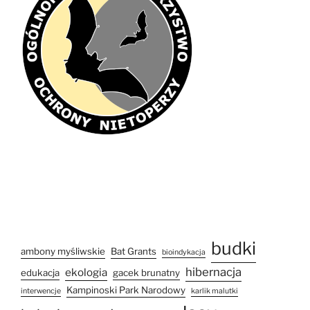
budki
ambony myśliwskie
Bat Grants
bioindykacja
hibernacja
ekologia
edukacja
gacek brunatny
Kampinoski Park Narodowy
interwencje
karlik malutki