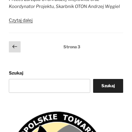
Koordynator Projektu, Skarbnik OTON Andrzej Węgiel
„Podpisanie
Czytaj dalej
umowy
projektu
„Czynna
Stronicowanie
Poprzednia
Strona
3
ochrona
strona
wpisów
mopka
zachodniego
na
Szukaj
wybranych
obszarach
Szukaj
leśnych
w
Polsce””