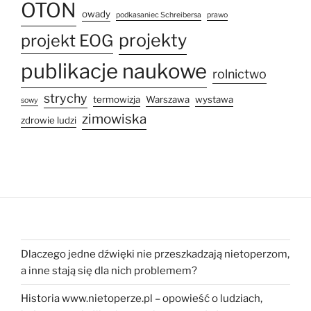
OTON
owady
podkasaniec Schreibersa
prawo
projekty
projekt EOG
publikacje naukowe
rolnictwo
strychy
termowizja
Warszawa
wystawa
sowy
zimowiska
zdrowie ludzi
Dlaczego jedne dźwięki nie przeszkadzają nietoperzom,
a inne stają się dla nich problemem?
Historia www.nietoperze.pl – opowieść o ludziach,