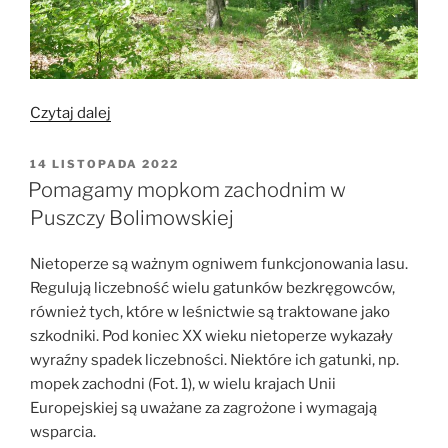
„Pierwszy
Czytaj dalej
rok
realizacji
OPUBLIKOWANE
14 LISTOPADA 2022
W
projektu
Pomagamy mopkom zachodnim w
„Czynna
Puszczy Bolimowskiej
ochrona
mopka
Nietoperze są ważnym ogniwem funkcjonowania lasu.
zachodniego”
Regulują liczebność wielu gatunków bezkręgowców,
na
również tych, które w leśnictwie są traktowane jako
obszarze
szkodniki. Pod koniec XX wieku nietoperze wykazały
Natura
wyraźny spadek liczebności. Niektóre ich gatunki, np.
2000
mopek zachodni (Fot. 1), w wielu krajach Unii
Ostoja
Europejskiej są uważane za zagrożone i wymagają
Nietoperzy
wsparcia.