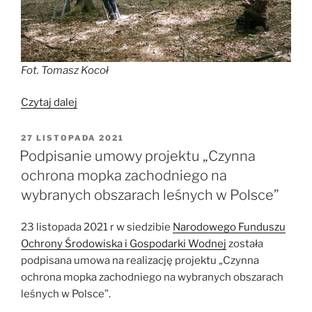
Fot. Tomasz Kocoł
„W
Czytaj dalej
Nadleśnictwie
Świdnica
OPUBLIKOWANE
27 LISTOPADA 2021
W
zostało
Podpisanie umowy projektu „Czynna
powieszonych
ochrona mopka zachodniego na
100
wybranych obszarach leśnych w Polsce”
schronień
dla
23 listopada 2021 r w siedzibie
Narodowego Funduszu
mopka
Ochrony Środowiska i Gospodarki Wodnej
została
zachodniego”
podpisana umowa na realizację projektu „Czynna
ochrona mopka zachodniego na wybranych obszarach
leśnych w Polsce”.