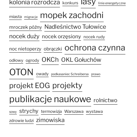
lasy
kolonia rozrodcza
konkurs
linie energetyczne
mopek zachodni
miasta
migracje
Nadleśnictwo Tułowice
mroczek późny
nocek duży
nocek orzęsiony
nocek rudy
ochrona czynna
noc nietoperzy
obrączki
OKCh
OKL Gołuchów
odłowy
ogrody
OTON
owady
podkasaniec Schreibersa
prawo
projekty
projekt EOG
publikacje naukowe
rolnictwo
strychy
termowizja
Warszawa
wystawa
sowy
zimowiska
zdrowie ludzi