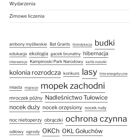
Wydarzenia
Zimowe liczenia
budki
ambony myśliwskie
Bat Grants
bioindykacja
hibernacja
ekologia
edukacja
gacek brunatny
Kampinoski Park Narodowy
interwencje
karlik malutki
lasy
kolonia rozrodcza
konkurs
linie energetyczne
mopek zachodni
miasta
migracje
Nadleśnictwo Tułowice
mroczek późny
nocek duży
nocek orzęsiony
nocek rudy
ochrona czynna
noc nietoperzy
obrączki
OKCh
OKL Gołuchów
odłowy
ogrody