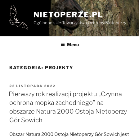
Przejdź
do
NIETOPERZE.PL
treści
Ogólnopolskie Towarzystwo Ochrony Nietoperzy
Menu
KATEGORIA:
PROJEKTY
OPUBLIKOWANE
22 LISTOPADA 2022
W
Pierwszy rok realizacji projektu „Czynna
ochrona mopka zachodniego” na
obszarze Natura 2000 Ostoja Nietoperzy
Gór Sowich
Obszar Natura 2000 Ostoja Nietoperzy Gór Sowich jest