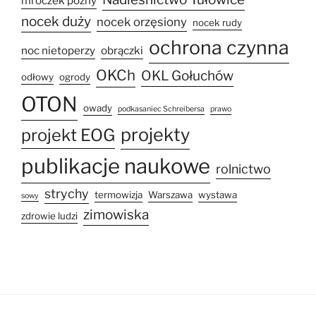
mroczek późny
nocek duży
nocek orzęsiony
nocek rudy
ochrona czynna
noc nietoperzy
obrączki
OKCh
OKL Gołuchów
odłowy
ogrody
OTON
owady
podkasaniec Schreibersa
prawo
projekty
projekt EOG
publikacje naukowe
rolnictwo
strychy
termowizja
Warszawa
wystawa
sowy
zimowiska
zdrowie ludzi