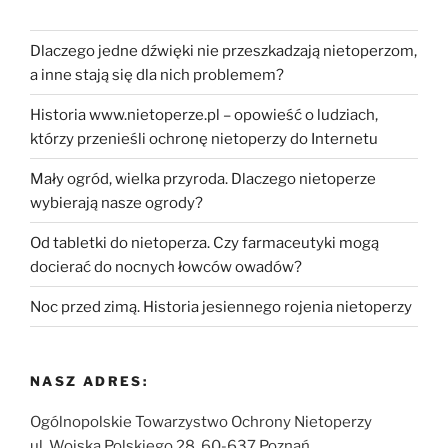
Dlaczego jedne dźwięki nie przeszkadzają nietoperzom,
a inne stają się dla nich problemem?
Historia www.nietoperze.pl – opowieść o ludziach,
którzy przenieśli ochronę nietoperzy do Internetu
Mały ogród, wielka przyroda. Dlaczego nietoperze
wybierają nasze ogrody?
Od tabletki do nietoperza. Czy farmaceutyki mogą
docierać do nocnych łowców owadów?
Noc przed zimą. Historia jesiennego rojenia nietoperzy
NASZ ADRES:
Ogólnopolskie Towarzystwo Ochrony Nietoperzy
ul. Wojska Polskiego 28, 60-637 Poznań