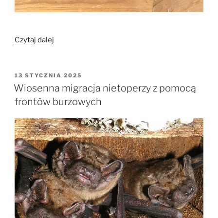
„Od
Czytaj dalej
pająków
do
much
OPUBLIKOWANE
13 STYCZNIA 2025
W
–
Wiosenna migracja nietoperzy z pomocą
elastyczność
frontów burzowych
pokarmowa
nocka
orzęsionego
jako
sprzymierzeńca
rolników
w
walce
ze
szkodnikami”