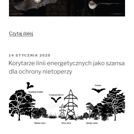
„Nowe
Czytaj dalej
badania
nad
lotem
OPUBLIKOWANE
14 STYCZNIA 2025
W
nietoperzy”
Korytarze linii energetycznych jako szansa
dla ochrony nietoperzy