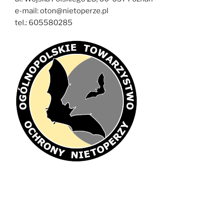
e-mail: oton@nietoperze.pl
tel.: 605580285