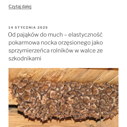
„Korytarze
Czytaj dalej
linii
energetycznych
jako
OPUBLIKOWANE
14 STYCZNIA 2025
W
szansa
Od pająków do much – elastyczność
dla
pokarmowa nocka orzęsionego jako
ochrony
sprzymierzeńca rolników w walce ze
nietoperzy”
szkodnikami