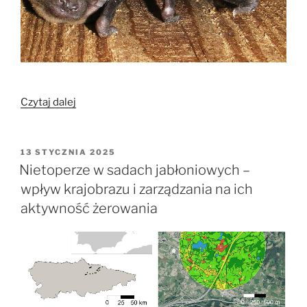
„Wiosenna
Czytaj dalej
migracja
nietoperzy
z
OPUBLIKOWANE
13 STYCZNIA 2025
W
pomocą
Nietoperze w sadach jabłoniowych –
frontów
wpływ krajobrazu i zarządzania na ich
burzowych”
aktywność żerowania