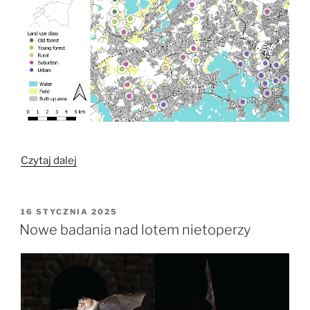
rezerwacie
Darwin
w
północno-
zachodniej
Rosji”
„Znaczenie
Czytaj dalej
utraty
starych
lasów
OPUBLIKOWANE
16 STYCZNIA 2025
W
dla
Nowe badania nad lotem nietoperzy
nietoperzy
w
Finlandii”