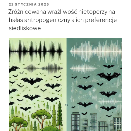
jakości
OPUBLIKOWANE
21 STYCZNIA 2025
W
lasów
Zróżnicowana wrażliwość nietoperzy na
nadrzecznych:
hałas antropogeniczny a ich preferencje
potencjał
siedliskowe
nauki
obywatelskiej”