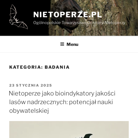
Przejdź
do
NIETOPERZE.PL
treści
Ogólnopolskie Towarzystwo Ochrony Nietoperzy
Menu
KATEGORIA:
BADANIA
OPUBLIKOWANE
23 STYCZNIA 2025
W
Nietoperze jako bioindykatory jakości
lasów nadrzecznych: potencjał nauki
obywatelskiej