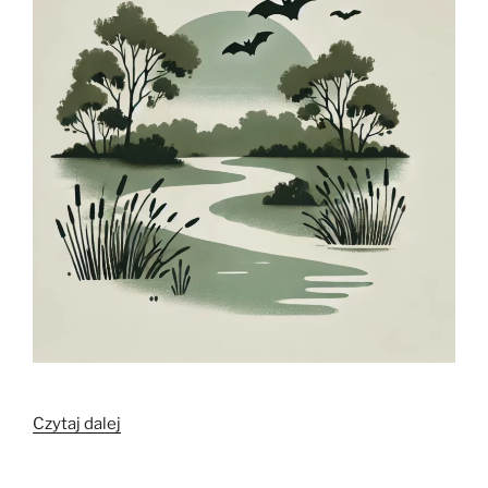
„Nietoperze
Czytaj dalej
jako
bioindykatory