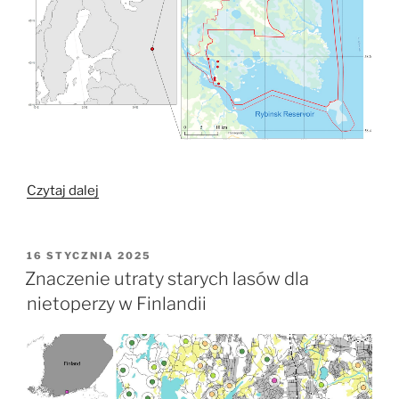
„Wpływ
Czytaj dalej
strategii
żerowania
na
OPUBLIKOWANE
16 STYCZNIA 2025
W
akumulację
Znaczenie utraty starych lasów dla
rtęci
nietoperzy w Finlandii
w
futrze
nietoperzy
w