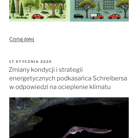
„Zróżnicowana
Czytaj dalej
wrażliwość
nietoperzy
na
OPUBLIKOWANE
17 STYCZNIA 2025
W
hałas
Zmiany kondycji i strategii
antropogeniczny
energetycznych podkasańca Schreibersa
a
w odpowiedzi na ocieplenie klimatu
ich
preferencje
siedliskowe”