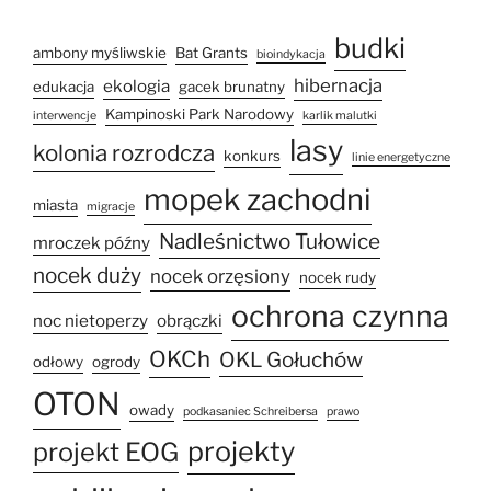
budki
ambony myśliwskie
Bat Grants
bioindykacja
hibernacja
ekologia
edukacja
gacek brunatny
Kampinoski Park Narodowy
interwencje
karlik malutki
lasy
kolonia rozrodcza
konkurs
linie energetyczne
mopek zachodni
miasta
migracje
Nadleśnictwo Tułowice
mroczek późny
nocek duży
nocek orzęsiony
nocek rudy
ochrona czynna
noc nietoperzy
obrączki
OKCh
OKL Gołuchów
odłowy
ogrody
OTON
owady
podkasaniec Schreibersa
prawo
projekty
projekt EOG