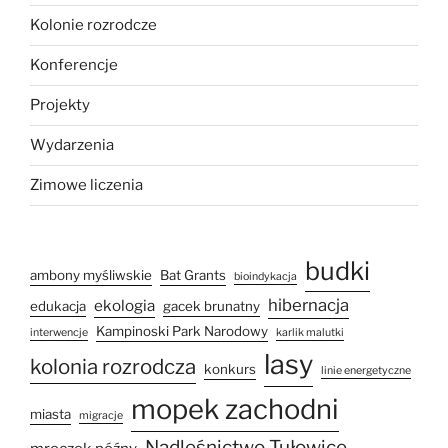
Kolonie rozrodcze
Konferencje
Projekty
Wydarzenia
Zimowe liczenia
budki
ambony myśliwskie
Bat Grants
bioindykacja
hibernacja
ekologia
edukacja
gacek brunatny
Kampinoski Park Narodowy
interwencje
karlik malutki
lasy
kolonia rozrodcza
konkurs
linie energetyczne
mopek zachodni
miasta
migracje
Nadleśnictwo Tułowice