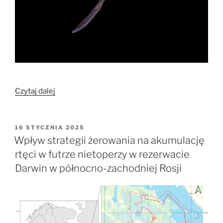
„Zmiany
Czytaj dalej
kondycji
i
strategii
OPUBLIKOWANE
16 STYCZNIA 2025
W
energetycznych
Wpływ strategii żerowania na akumulację
podkasańca
rtęci w futrze nietoperzy w rezerwacie
Schreibersa
Darwin w północno-zachodniej Rosji
w
odpowiedzi
na
ocieplenie
klimatu”