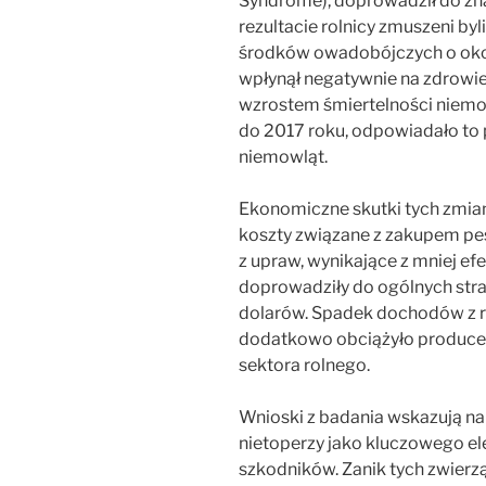
Syndrome), doprowadził do zn
rezultacie rolnicy zmuszeni by
środków owadobójczych o okoł
wpłynął negatywnie na zdrowie
wzrostem śmiertelności niemo
do 2017 roku, odpowiadało t
niemowląt.
Ekonomiczne skutki tych zmian
koszty związane z zakupem p
z upraw, wynikające z mniej e
doprowadziły do ogólnych stra
dolarów. Spadek dochodów z ro
dodatkowo obciążyło producen
sektora rolnego.
Wnioski z badania wskazują na
nietoperzy jako kluczowego e
szkodników. Zanik tych zwierzą