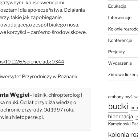
negatywnymi konsekwencjami
Edukacja
osztami dla społeczeństwa. Działania
rzy, takie jak zapobieganie
Interwencje
 powodującego zespół białego nosa,
Kolonie rozrod
we korzyści – zarówno środowiskowe,
Konferencje
Projekty
abs/10.1126/science.adg0344
Wydarzenia
Zimowe liczeni
iwersytet Przyrodniczy w Poznaniu
anta Węgiel
– leśnik, chiropterolog i
ambony myśliw
a nauki. Od lat przybliża wiedzę o
budki
edu
 ochronie przyrody. Od 1997 roku
hibernacja
wisu Nietoperze.pl.
i
Kampinoski Pa
kolonia r