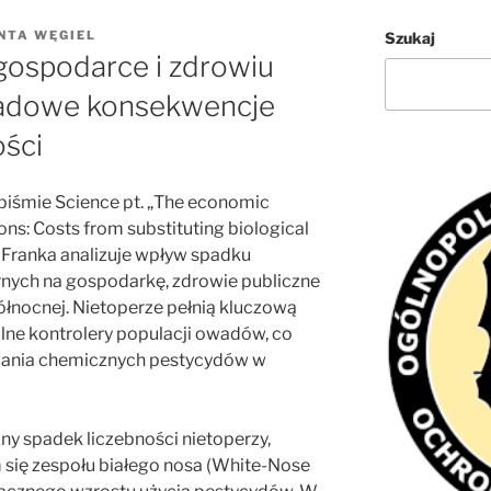
NTA WĘGIEL
Szukaj
gospodarce i zdrowiu
ładowe konsekwencje
ości
piśmie Science pt. „The economic
ns: Costs from substituting biological
. Franka analizuje wpływ spadku
rnych na gospodarkę, zdrowie publiczne
łnocnej. Nietoperze pełnią kluczową
alne kontrolery populacji owadów, co
wania chemicznych pestycydów w
ny spadek liczebności nietoperzy,
się zespołu białego nosa (White-Nose