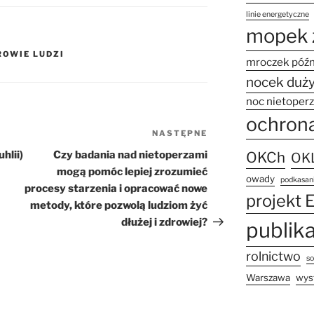
linie energetyczne
mopek 
ROWIE LUDZI
mroczek póź
nocek duż
noc nietoper
ochron
NASTĘPNE
Następny
wpis
OKCh
hlii)
Czy badania nad nietoperzami
OKL
mogą pomóc lepiej zrozumieć
owady
podkasani
procesy starzenia i opracować nowe
projekt 
metody, które pozwolą ludziom żyć
dłużej i zdrowiej?
publik
rolnictwo
s
Warszawa
wys