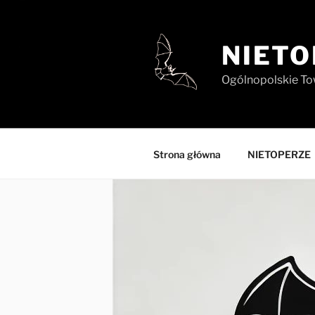
Przejdź
do
treści
NIETO
Ogólnopolskie To
Strona główna
NIETOPERZE