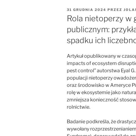
OPUBLIKOWANE
31 GRUDNIA 2024
PRZEZ
JOLA
W
Rola nietoperzy w 
publicznym: przyk
spadku ich liczebn
Artykuł opublikowany w czaso
impacts of ecosystem disruptio
pest control” autorstwa Eyal G
populacji nietoperzy owadoże
oraz środowisko w Ameryce Pó
rolę w ekosystemie jako natur
zmniejsza konieczność stoso
rolnictwie.
Badanie podkreśla, że drastycz
wywołany rozprzestrzenianiem 