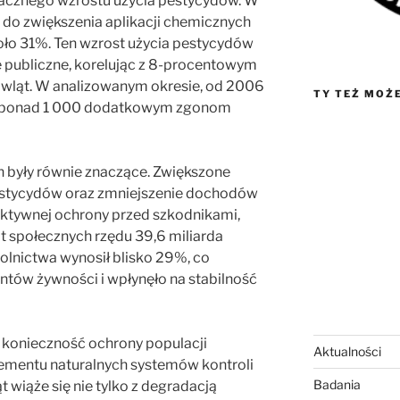
acznego wzrostu użycia pestycydów. W
li do zwiększenia aplikacji chemicznych
o 31%. Ten wzrost użycia pestycydów
 publiczne, korelując z 8-procentowym
wląt. W analizowanym okresie, od 2006
TY TEŻ MOŻ
o ponad 1 000 dodatkowym zgonom
 były równie znaczące. Zwiększone
estycydów oraz zmniejszenie dochodów
fektywnej ochrony przed szkodnikami,
t społecznych rzędu 39,6 miliarda
lnictwa wynosił blisko 29%, co
tów żywności i wpłynęło na stabilność
 konieczność ochrony populacji
Aktualności
lementu naturalnych systemów kontroli
Badania
t wiąże się nie tylko z degradacją