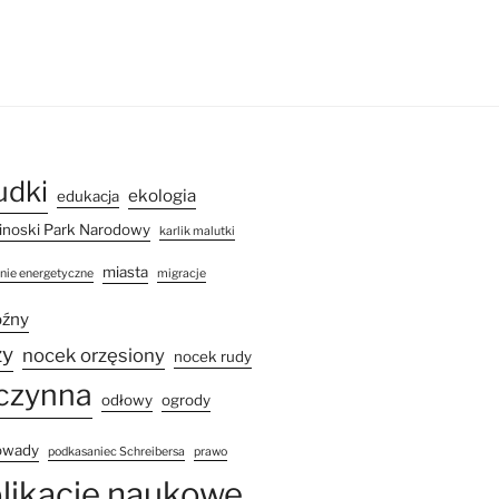
udki
ekologia
edukacja
noski Park Narodowy
karlik malutki
miasta
inie energetyczne
migracje
óźny
ży
nocek orzęsiony
nocek rudy
czynna
odłowy
ogrody
owady
podkasaniec Schreibersa
prawo
likacje naukowe