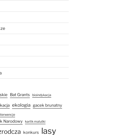
cze
a
skie
Bat Grants
bioindykacja
ekologia
kacja
gacek brunatny
nterwencje
rk Narodowy
karlik malutki
lasy
ozrodcza
konkurs