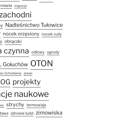
miasta
migracje
zachodni
Nadleśnictwo Tułowice
ny
y
nocek orzęsiony
nocek rudy
zy
obrączki
a czynna
odłowy
ogrody
OTON
 Gołuchów
ec Schreibersa
prawo
projekty
EOG
acje naukowe
strychy
termowizja
owy
zimowiska
tawa
zdrowie ludzi