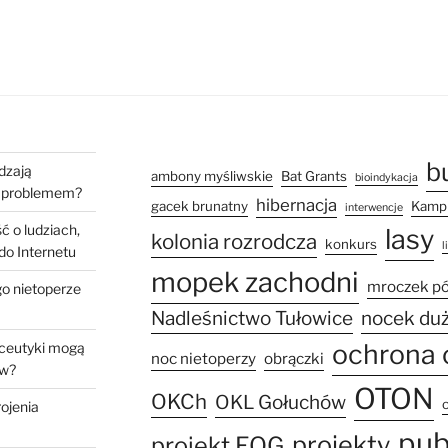
b
dzają
ambony myśliwskie
Bat Grants
bioindykacja
ch problemem?
hibernacja
gacek brunatny
Kampi
interwencje
ć o ludziach,
lasy
kolonia rozrodcza
konkurs
l
 do Internetu
mopek zachodni
mroczek p
go nietoperze
Nadleśnictwo Tułowice
nocek du
ochrona 
aceutyki mogą
noc nietoperzy
obrączki
ów?
OTON
OKCh
OKL Gołuchów
rojenia
pub
projekty
projekt EOG