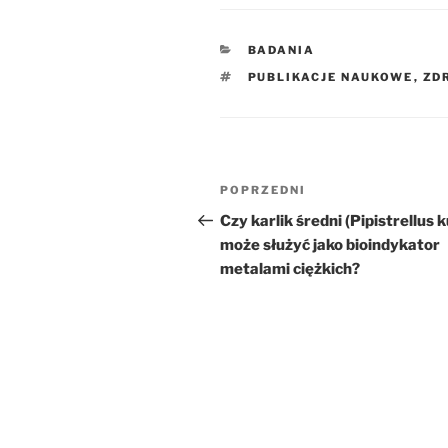
KATEGORIE
BADANIA
TAGI
PUBLIKACJE NAUKOWE
,
ZD
Nawigacja
Poprzedni
POPRZEDNI
wpisu
wpis
Czy karlik średni (Pipistrellus ku
może służyć jako bioindykator
metalami ciężkich?