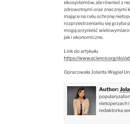
ekosystemów, ale również z 
zdrowotnymi oraz znacznymi k
mające na celu ochronę nietope
rozprzestrzenianiu się grzyba
mogą przynieść wielowymiaro
jak i ekonomiczne.
Link do artykułu
https://www.science.org/doi/
Opracowała Jolanta Węgiel Un
Author:
Jol
popularyzatork
nietoperzach i
redaktorka ser