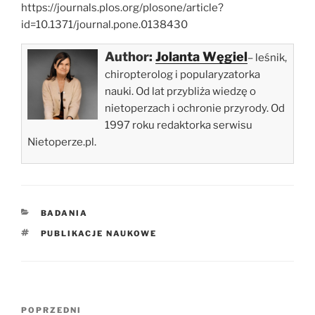
https://journals.plos.org/plosone/article?
id=10.1371/journal.pone.0138430
Author:
Jolanta Węgiel
– leśnik,
chiropterolog i popularyzatorka
nauki. Od lat przybliża wiedzę o
nietoperzach i ochronie przyrody. Od
1997 roku redaktorka serwisu
Nietoperze.pl.
KATEGORIE
BADANIA
TAGI
PUBLIKACJE NAUKOWE
Nawigacja
Poprzedni
POPRZEDNI