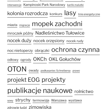
Kampinoski Park Narodowy
interwencje
karlik malutki
lasy
kolonia rozrodcza
konkurs
linie energetyczne
mopek zachodni
miasta
migracje
Nadleśnictwo Tułowice
mroczek późny
nocek duży
nocek orzęsiony
nocek rudy
ochrona czynna
noc nietoperzy
obrączki
OKCh
OKL Gołuchów
odłowy
ogrody
OTON
owady
podkasaniec Schreibersa
prawo
projekty
projekt EOG
publikacje naukowe
rolnictwo
strychy
termowizja
Warszawa
wystawa
sowy
zimowiska
zdrowie ludzi