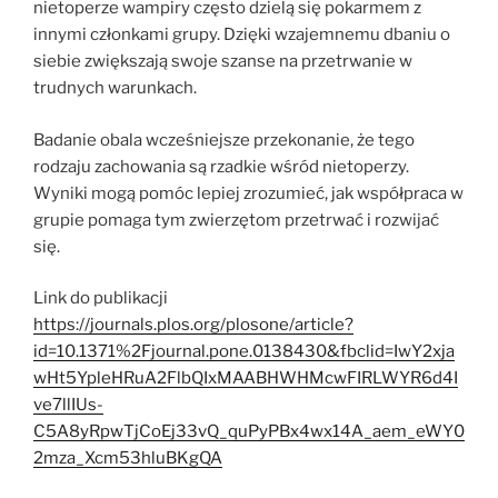
nietoperze wampiry często dzielą się pokarmem z
innymi członkami grupy. Dzięki wzajemnemu dbaniu o
siebie zwiększają swoje szanse na przetrwanie w
trudnych warunkach.
Badanie obala wcześniejsze przekonanie, że tego
rodzaju zachowania są rzadkie wśród nietoperzy.
Wyniki mogą pomóc lepiej zrozumieć, jak współpraca w
grupie pomaga tym zwierzętom przetrwać i rozwijać
się.
Link do publikacji
https://journals.plos.org/plosone/article?
id=10.1371%2Fjournal.pone.0138430&fbclid=IwY2xja
wHt5YpleHRuA2FlbQIxMAABHWHMcwFIRLWYR6d4I
ve7llIUs-
C5A8yRpwTjCoEj33vQ_quPyPBx4wx14A_aem_eWY0
2mza_Xcm53hluBKgQA