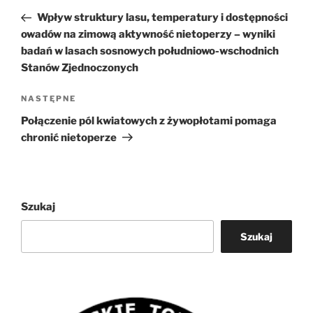
wpisu
wpis
Wpływ struktury lasu, temperatury i dostępności
owadów na zimową aktywność nietoperzy – wyniki
badań w lasach sosnowych południowo-wschodnich
Stanów Zjednoczonych
Następny
NASTĘPNE
wpis
Połączenie pól kwiatowych z żywopłotami pomaga
chronić nietoperze
Szukaj
Szukaj