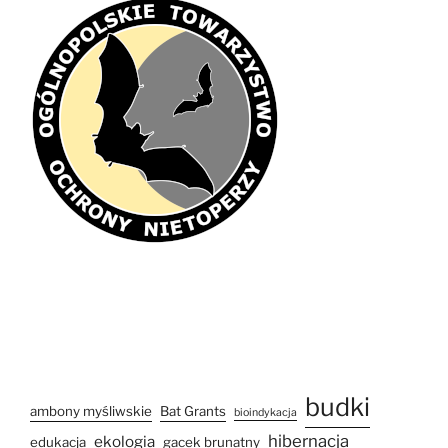
budki
ambony myśliwskie
Bat Grants
bioindykacja
hibernacja
ekologia
edukacja
gacek brunatny