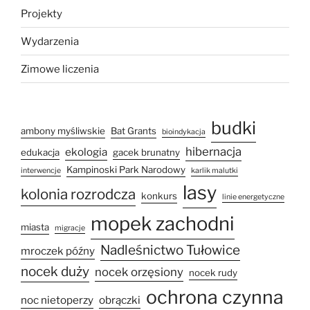
Projekty
Wydarzenia
Zimowe liczenia
budki
ambony myśliwskie
Bat Grants
bioindykacja
hibernacja
ekologia
edukacja
gacek brunatny
Kampinoski Park Narodowy
interwencje
karlik malutki
lasy
kolonia rozrodcza
konkurs
linie energetyczne
mopek zachodni
miasta
migracje
Nadleśnictwo Tułowice
mroczek późny
nocek duży
nocek orzęsiony
nocek rudy
ochrona czynna
noc nietoperzy
obrączki