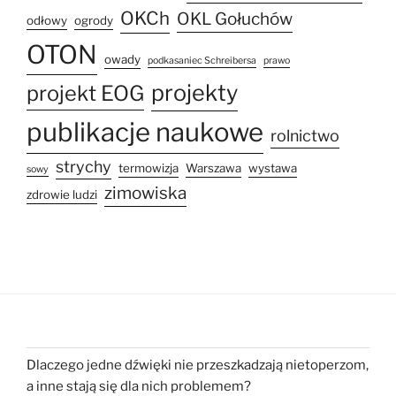
OKCh
OKL Gołuchów
odłowy
ogrody
OTON
owady
podkasaniec Schreibersa
prawo
projekty
projekt EOG
publikacje naukowe
rolnictwo
strychy
termowizja
Warszawa
wystawa
sowy
zimowiska
zdrowie ludzi
Dlaczego jedne dźwięki nie przeszkadzają nietoperzom,
a inne stają się dla nich problemem?