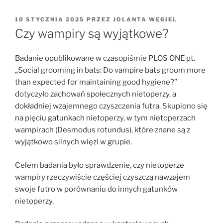
OPUBLIKOWANE
10 STYCZNIA 2025
PRZEZ
JOLANTA WĘGIEL
W
Czy wampiry są wyjątkowe?
Badanie opublikowane w czasopiśmie PLOS ONE pt.
„Social grooming in bats: Do vampire bats groom more
than expected for maintaining good hygiene?”
dotyczyło zachowań społecznych nietoperzy, a
dokładniej wzajemnego czyszczenia futra. Skupiono się
na pięciu gatunkach nietoperzy, w tym nietoperzach
wampirach (Desmodus rotundus), które znane są z
wyjątkowo silnych więzi w grupie.
Celem badania było sprawdzenie, czy nietoperze
wampiry rzeczywiście częściej czyszczą nawzajem
swoje futro w porównaniu do innych gatunków
nietoperzy.