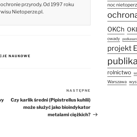
 ochronie przyrody. Od 1997 roku
noc nietoper
wisu Nietoperze.pl.
ochron
OKCh
OKL
owady
podkasani
projekt 
CJE NAUKOWE
publik
rolnictwo
s
Warszawa
wys
NASTĘPNE
Następny
wpis
wy
Czy karlik średni (Pipistrellus kuhlii)
może służyć jako bioindykator
metalami ciężkich?