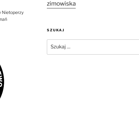
zimowiska
 Nietoperzy
znań
SZUKAJ
Szukaj: