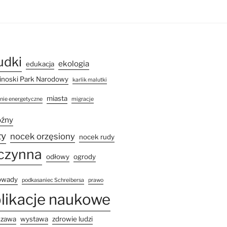
udki
ekologia
edukacja
noski Park Narodowy
karlik malutki
miasta
inie energetyczne
migracje
óźny
ży
nocek orzęsiony
nocek rudy
czynna
odłowy
ogrody
owady
podkasaniec Schreibersa
prawo
likacje naukowe
szawa
wystawa
zdrowie ludzi