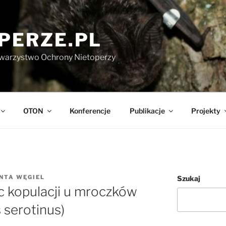
PERZE.PL
warzystwo Ochrony Nietoperzy
OTON
Konferencje
Publikacje
Projekty
NTA WĘGIEL
Szukaj
 kopulacji u mroczków
 serotinus)