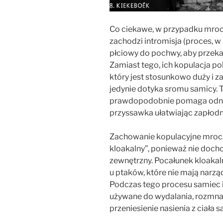
Co ciekawe, w przypadku mrocz
zachodzi intromisja (proces,
płciowy do pochwy, aby przekaz
Zamiast tego, ich kopulacja p
który jest stosunkowo duży i 
jedynie dotyka sromu samicy. 
prawdopodobnie pomaga odnale
przyssawka ułatwiając zapłodn
Zachowanie kopulacyjne mroc
kloakalny”, ponieważ nie dochod
zewnętrzny. Pocałunek kloakal
u ptaków, które nie mają narzą
Podczas tego procesu samiec i
używane do wydalania, rozmnaża
przeniesienie nasienia z ciała 