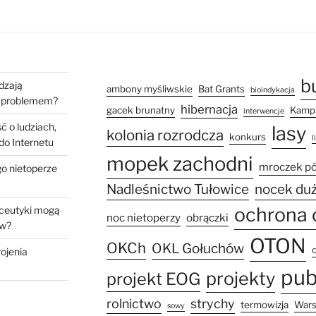
b
dzają
ambony myśliwskie
Bat Grants
bioindykacja
ch problemem?
hibernacja
gacek brunatny
Kampi
interwencje
ć o ludziach,
lasy
kolonia rozrodcza
konkurs
l
 do Internetu
mopek zachodni
mroczek p
go nietoperze
Nadleśnictwo Tułowice
nocek du
ochrona 
aceutyki mogą
noc nietoperzy
obrączki
ów?
OTON
OKCh
OKL Gołuchów
rojenia
pub
projekty
projekt EOG
rolnictwo
strychy
termowizja
War
sowy