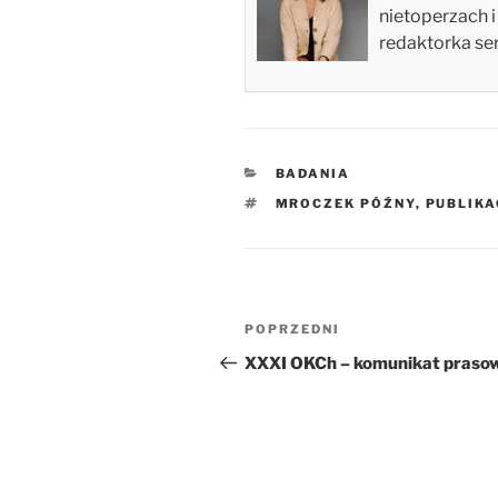
nietoperzach i
redaktorka ser
KATEGORIE
BADANIA
TAGI
MROCZEK PÓŹNY
,
PUBLIKA
Nawigacja
Poprzedni
POPRZEDNI
wpisu
wpis
XXXI OKCh – komunikat praso