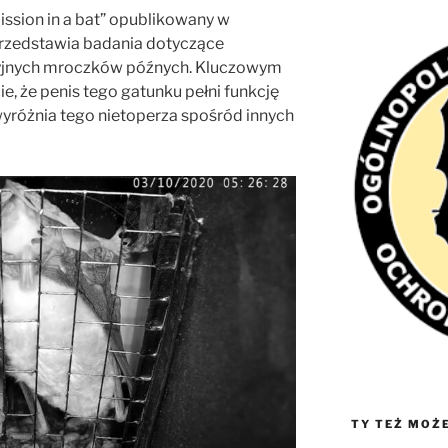
ission in a bat” opublikowany w
przedstawia badania dotyczące
yjnych mroczków późnych. Kluczowym
e, że penis tego gatunku pełni funkcję
wyróżnia tego nietoperza spośród innych
TY TEŻ MOŻ