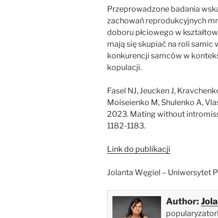
Przeprowadzone badania wskaz
zachowań reprodukcyjnych mro
doboru płciowego w kształtow
mają się skupiać na roli samic
konkurencji samców w kontekś
kopulacji.
Fasel NJ, Jeucken J, Kravchenko
Moiseienko M, Shulenko A, Vlasc
2023. Mating without intromissi
1182-1183.
Link do publikacji
Jolanta Węgiel – Uniwersytet 
Author:
Jol
popularyzatork