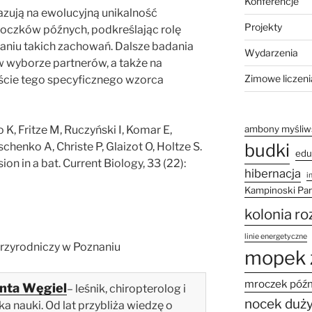
Konferencje
ują na ewolucyjną unikalność
Projekty
czków późnych, podkreślając rolę
aniu takich zachowań. Dalsze badania
Wydarzenia
 w wyborze partnerów, a także na
Zimowe liczeni
cie tego specyficznego wzorca
ambony myśliw
 K, Fritze M, Ruczyński I, Komar E,
budki
henko A, Christe P, Glaizot O, Holtze S.
edu
on in a bat. Current Biology, 33 (22):
hibernacja
i
Kampinoski Pa
kolonia r
linie energetyczne
Przyrodniczy w Poznaniu
mopek 
mroczek póź
anta Węgiel
– leśnik, chiropterolog i
nocek duż
a nauki. Od lat przybliża wiedzę o