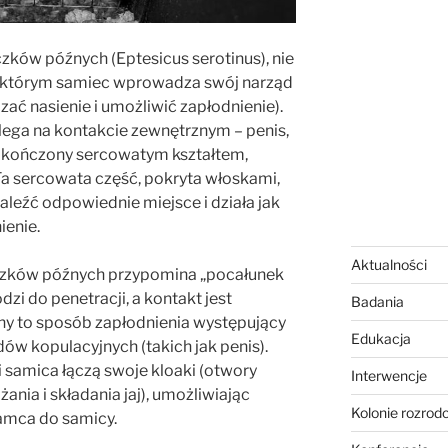
ków późnych (Eptesicus serotinus), nie
 w którym samiec wprowadza swój narząd
ać nasienie i umożliwić zapłodnienie).
olega na kontakcie zewnętrznym – penis,
zakończony sercowatym kształtem,
Ta sercowata część, pokryta włoskami,
źć odpowiednie miejsce i działa jak
ienie.
Aktualności
zków późnych przypomina „pocałunek
zi do penetracji, a kontakt jest
Badania
ny to sposób zapłodnienia występujący
Edukacja
dów kopulacyjnych (takich jak penis).
 samica łączą swoje kloaki (otwory
Interwencje
nia i składania jaj), umożliwiając
Kolonie rozrod
samca do samicy.