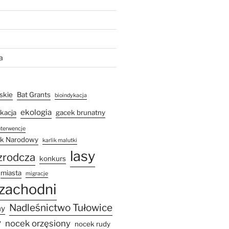
a
skie
Bat Grants
bioindykacja
ekologia
kacja
gacek brunatny
nterwencje
rk Narodowy
karlik malutki
lasy
ozrodcza
konkurs
miasta
migracje
zachodni
Nadleśnictwo Tułowice
ny
y
nocek orzęsiony
nocek rudy