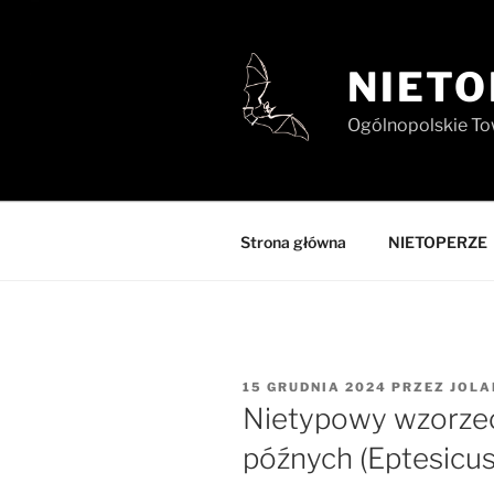
Przejdź
do
treści
NIETO
Ogólnopolskie To
Strona główna
NIETOPERZE
OPUBLIKOWANE
15 GRUDNIA 2024
PRZEZ
JOLA
W
Nietypowy wzorzec
późnych (Eptesicus