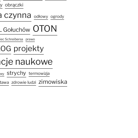
zy
obrączki
a czynna
odłowy
ogrody
OTON
 Gołuchów
ec Schreibersa
prawo
projekty
EOG
acje naukowe
strychy
termowizja
owy
zimowiska
tawa
zdrowie ludzi