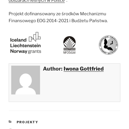
obszarach leśnych w Polsce
”.
Projekt dofinansowany ze środków Mechanizmu
Finansowego EOG 2014-2021 i Budżetu Państwa.
Author:
Iwona Gottfried
KATEGORIE
PROJEKTY