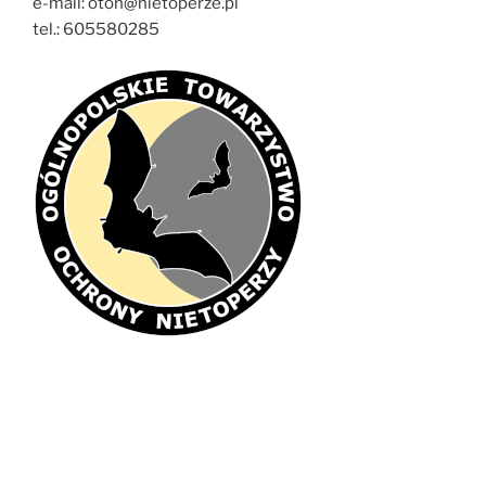
e-mail: oton@nietoperze.pl
tel.: 605580285