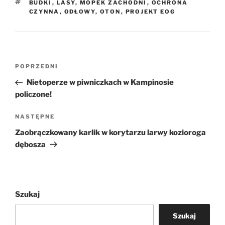
TAGI
BUDKI
,
LASY
,
MOPEK ZACHODNI
,
OCHRONA
CZYNNA
,
ODŁOWY
,
OTON
,
PROJEKT EOG
Nawigacja
Poprzedni
POPRZEDNI
wpisu
wpis
Nietoperze w piwniczkach w Kampinosie
policzone!
Następny
NASTĘPNE
wpis
Zaobrączkowany karlik w korytarzu larwy kozioroga
dębosza
Szukaj
Szukaj