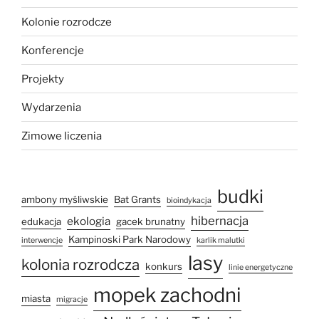
Kolonie rozrodcze
Konferencje
Projekty
Wydarzenia
Zimowe liczenia
budki
ambony myśliwskie
Bat Grants
bioindykacja
hibernacja
ekologia
edukacja
gacek brunatny
Kampinoski Park Narodowy
interwencje
karlik malutki
lasy
kolonia rozrodcza
konkurs
linie energetyczne
mopek zachodni
miasta
migracje