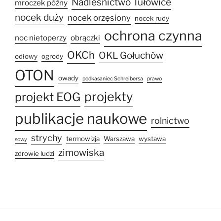
Nadleśnictwo Tułowice
mroczek późny
nocek duży
nocek orzęsiony
nocek rudy
ochrona czynna
noc nietoperzy
obrączki
OKCh
OKL Gołuchów
odłowy
ogrody
OTON
owady
podkasaniec Schreibersa
prawo
projekty
projekt EOG
publikacje naukowe
rolnictwo
strychy
termowizja
Warszawa
wystawa
sowy
zimowiska
zdrowie ludzi