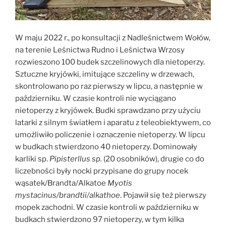
W maju 2022 r., po konsultacji z Nadleśnictwem Wołów,
na terenie Leśnictwa Rudno i Leśnictwa Wrzosy
rozwieszono 100 budek szczelinowych dla nietoperzy.
Sztuczne kryjówki, imitujące szczeliny w drzewach,
skontrolowano po raz pierwszy w lipcu, a następnie w
październiku. W czasie kontroli nie wyciągano
nietoperzy z kryjówek. Budki sprawdzano przy użyciu
latarki z silnym światłem i aparatu z teleobiektywem, co
umożliwiło policzenie i oznaczenie nietoperzy. W lipcu
w budkach stwierdzono 40 nietoperzy. Dominowały
karliki sp.
Pipisterllus sp.
(20 osobników), drugie co do
liczebności były nocki przypisane do grupy nocek
wąsatek/Brandta/Alkatoe
Myotis
mystacinus/brandtii/alkathoe
. Pojawił się też pierwszy
mopek zachodni. W czasie kontroli w październiku w
budkach stwierdzono 97 nietoperzy, w tym kilka