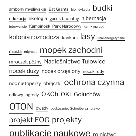
budki
ambony myśliwskie
Bat Grants
bioindykacja
hibernacja
ekologia
edukacja
gacek brunatny
Kampinoski Park Narodowy
interwencje
karlik malutki
lasy
kolonia rozrodcza
konkurs
linie energetyczne
mopek zachodni
miasta
migracje
Nadleśnictwo Tułowice
mroczek późny
nocek duży
nocek orzęsiony
nocek rudy
ochrona czynna
noc nietoperzy
obrączki
OKCh
OKL Gołuchów
odłowy
ogrody
OTON
owady
podkasaniec Schreibersa
prawo
projekty
projekt EOG
publikacje naukowe
rolnictwo