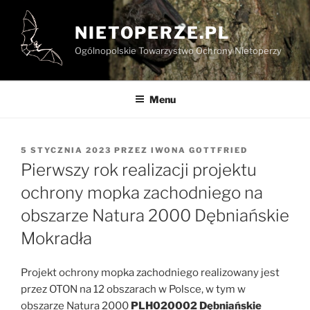
Przejdź
do
NIETOPERZE.PL
treści
Ogólnopolskie Towarzystwo Ochrony Nietoperzy
Menu
OPUBLIKOWANE
5 STYCZNIA 2023
PRZEZ
IWONA GOTTFRIED
W
Pierwszy rok realizacji projektu
ochrony mopka zachodniego na
obszarze Natura 2000 Dębniańskie
Mokradła
Projekt ochrony mopka zachodniego realizowany jest
przez OTON na 12 obszarach w Polsce, w tym w
obszarze Natura 2000
PLH020002 Dębniańskie