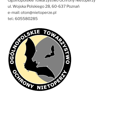
Ogólnopolskie Towarzystwo Ochrony Nietoperzy
ul. Wojska Polskiego 28, 60-637 Poznań
e-mail: oton@nietoperze.pl
tel.: 605580285