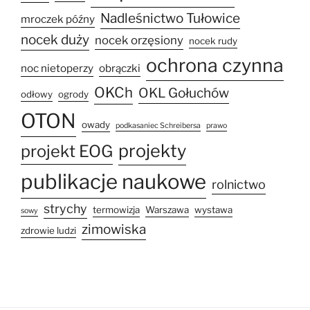
Nadleśnictwo Tułowice
mroczek późny
nocek duży
nocek orzęsiony
nocek rudy
ochrona czynna
noc nietoperzy
obrączki
OKCh
OKL Gołuchów
odłowy
ogrody
OTON
owady
podkasaniec Schreibersa
prawo
projekty
projekt EOG
publikacje naukowe
rolnictwo
strychy
termowizja
Warszawa
wystawa
sowy
zimowiska
zdrowie ludzi