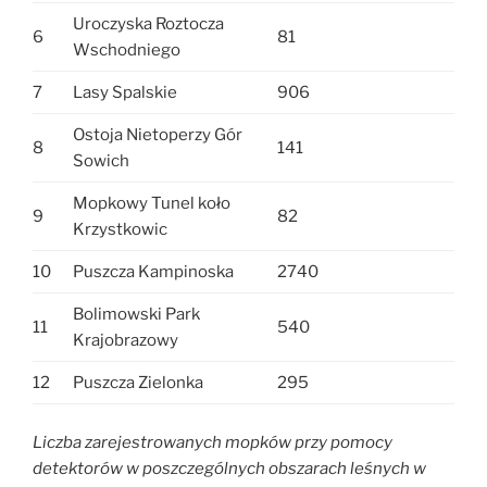
Uroczyska Roztocza
6
81
Wschodniego
7
Lasy Spalskie
906
Ostoja Nietoperzy Gór
8
141
Sowich
Mopkowy Tunel koło
9
82
Krzystkowic
10
Puszcza Kampinoska
2740
Bolimowski Park
11
540
Krajobrazowy
12
Puszcza Zielonka
295
Liczba zarejestrowanych mopków przy pomocy
detektorów w poszczególnych obszarach leśnych w