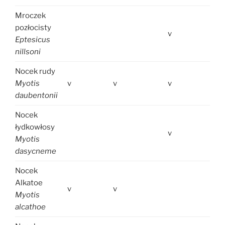
Mroczek
pozłocisty
v
Eptesicus
nillsoni
Nocek rudy
Myotis
v
v
v
daubentonii
Nocek
łydkowłosy
v
Myotis
dasycneme
Nocek
Alkatoe
v
v
Myotis
alcathoe