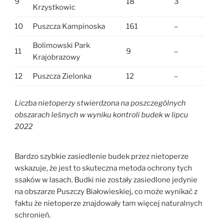
9
18
3
Krzystkowic
10
Puszcza Kampinoska
161
–
Bolimowski Park
11
9
–
Krajobrazowy
12
Puszcza Zielonka
12
–
Liczba nietoperzy stwierdzona na poszczególnych
obszarach leśnych w wyniku kontroli budek w lipcu
2022
Bardzo szybkie zasiedlenie budek przez nietoperze
wskazuje, że jest to skuteczna metoda ochrony tych
ssaków w lasach. Budki nie zostały zasiedlone jedynie
na obszarze Puszczy Białowieskiej, co może wynikać z
faktu że nietoperze znajdowały tam więcej naturalnych
schronień.