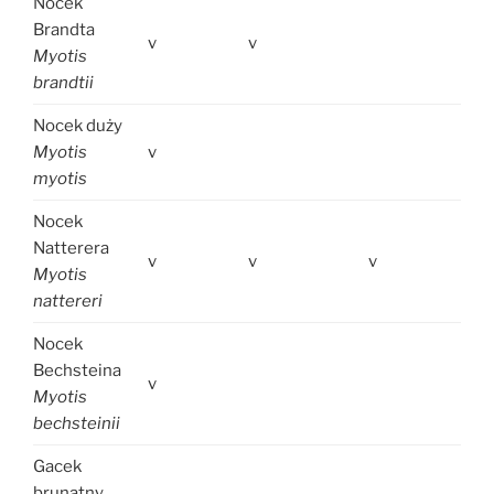
Nocek
Brandta
v
v
Myotis
brandtii
Nocek duży
Myotis
v
myotis
Nocek
Natterera
v
v
v
Myotis
nattereri
Nocek
Bechsteina
v
Myotis
bechsteinii
Gacek
brunatny