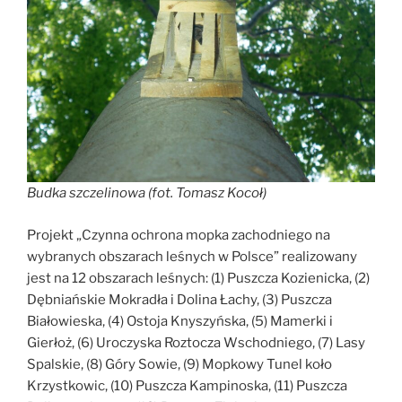
Budka szczelinowa (fot. Tomasz Kocoł)
Projekt „Czynna ochrona mopka zachodniego na
wybranych obszarach leśnych w Polsce” realizowany
jest na 12 obszarach leśnych: (1) Puszcza Kozienicka, (2)
Dębniańskie Mokradła i Dolina Łachy, (3) Puszcza
Białowieska, (4) Ostoja Knyszyńska, (5) Mamerki i
Gierłoż, (6) Uroczyska Roztocza Wschodniego, (7) Lasy
Spalskie, (8) Góry Sowie, (9) Mopkowy Tunel koło
Krzystkowic, (10) Puszcza Kampinoska, (11) Puszcza