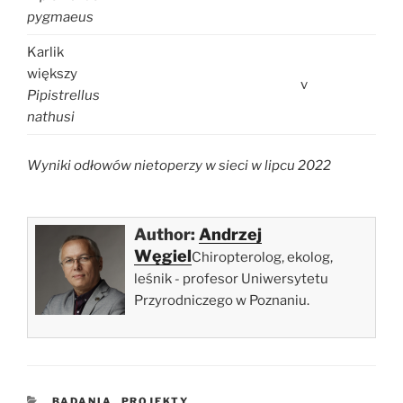
pygmaeus
Karlik
większy
v
Pipistrellus
nathusi
Wyniki odłowów nietoperzy w sieci w lipcu 2022
Author:
Andrzej
Węgiel
Chiropterolog, ekolog,
leśnik - profesor Uniwersytetu
Przyrodniczego w Poznaniu.
KATEGORIE
BADANIA
,
PROJEKTY