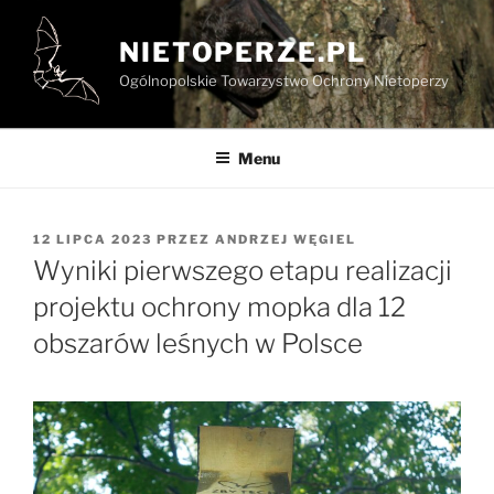
Przejdź
do
NIETOPERZE.PL
treści
Ogólnopolskie Towarzystwo Ochrony Nietoperzy
Menu
OPUBLIKOWANE
12 LIPCA 2023
PRZEZ
ANDRZEJ WĘGIEL
W
Wyniki pierwszego etapu realizacji
projektu ochrony mopka dla 12
obszarów leśnych w Polsce