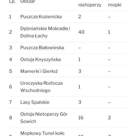
Lp.
Obszar
nietoperzy
mopki
1
Puszcza Kozienicka
2
–
Dębniańskie Mokradła i
2
40
1
Dolina Łachy
3
Puszcza Białowieska
–
–
4
Ostoja Knyszyńska
1
–
5
Mamerki i Gierłoż
3
–
Uroczyska Roztocza
6
1
–
Wschodniego
7
Lasy Spalskie
3
–
Ostoja Nietoperzy Gór
8
16
2
Sowich
Mopkowy Tunel koło