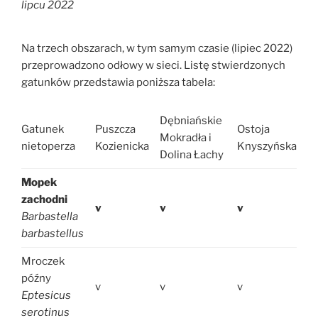
lipcu 2022
Na trzech obszarach, w tym samym czasie (lipiec 2022)
przeprowadzono odłowy w sieci. Listę stwierdzonych
gatunków przedstawia poniższa tabela:
Dębniańskie
Gatunek
Puszcza
Ostoja
Mokradła i
nietoperza
Kozienicka
Knyszyńska
Dolina Łachy
Mopek
zachodni
v
v
v
Barbastella
barbastellus
Mroczek
późny
v
v
v
Eptesicus
serotinus