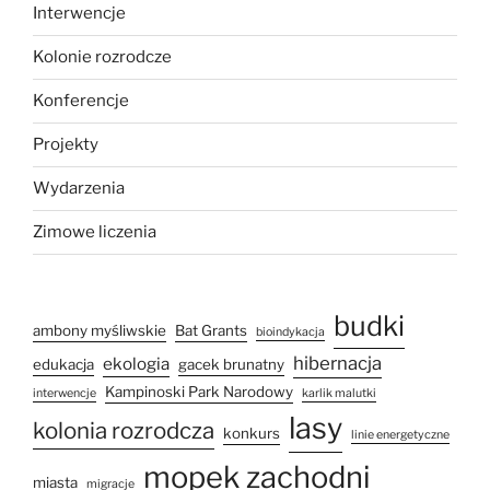
Interwencje
Kolonie rozrodcze
Konferencje
Projekty
Wydarzenia
Zimowe liczenia
budki
ambony myśliwskie
Bat Grants
bioindykacja
hibernacja
ekologia
edukacja
gacek brunatny
Kampinoski Park Narodowy
interwencje
karlik malutki
lasy
kolonia rozrodcza
konkurs
linie energetyczne
mopek zachodni
miasta
migracje