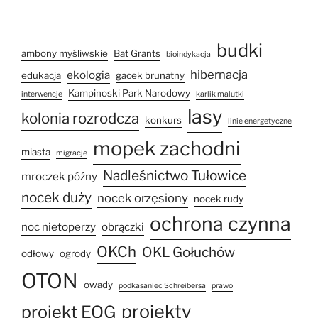
budki
ambony myśliwskie
Bat Grants
bioindykacja
hibernacja
ekologia
edukacja
gacek brunatny
Kampinoski Park Narodowy
interwencje
karlik malutki
lasy
kolonia rozrodcza
konkurs
linie energetyczne
mopek zachodni
miasta
migracje
Nadleśnictwo Tułowice
mroczek późny
nocek duży
nocek orzęsiony
nocek rudy
ochrona czynna
noc nietoperzy
obrączki
OKCh
OKL Gołuchów
odłowy
ogrody
OTON
owady
podkasaniec Schreibersa
prawo
projekty
projekt EOG