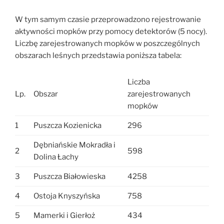
W tym samym czasie przeprowadzono rejestrowanie
aktywności mopków przy pomocy detektorów (5 nocy).
Liczbę zarejestrowanych mopków w poszczególnych
obszarach leśnych przedstawia poniższa tabela:
Liczba
Lp.
Obszar
zarejestrowanych
mopków
1
Puszcza Kozienicka
296
Dębniańskie Mokradła i
2
598
Dolina Łachy
3
Puszcza Białowieska
4258
4
Ostoja Knyszyńska
758
5
Mamerki i Gierłoż
434