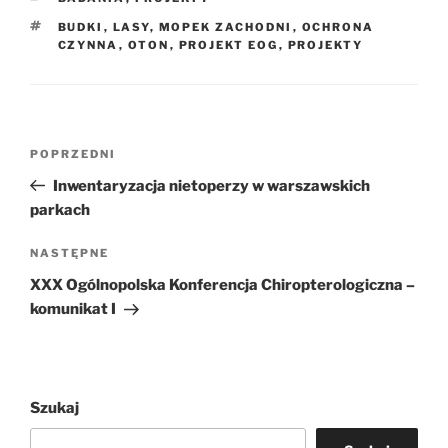
TAGI
BUDKI
,
LASY
,
MOPEK ZACHODNI
,
OCHRONA
CZYNNA
,
OTON
,
PROJEKT EOG
,
PROJEKTY
Nawigacja
Poprzedni
POPRZEDNI
wpisu
wpis
Inwentaryzacja nietoperzy w warszawskich
parkach
Następny
NASTĘPNE
wpis
XXX Ogólnopolska Konferencja Chiropterologiczna –
komunikat I
Szukaj