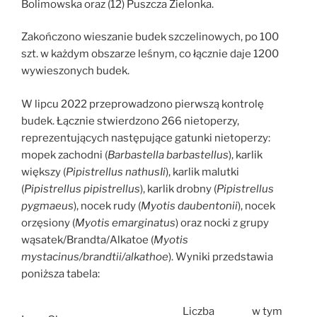
Bolimowska oraz (12) Puszcza Zielonka.
Zakończono wieszanie budek szczelinowych, po 100
szt. w każdym obszarze leśnym, co łącznie daje 1200
wywieszonych budek.
W lipcu 2022 przeprowadzono pierwszą kontrolę
budek. Łącznie stwierdzono 266 nietoperzy,
reprezentujących następujące gatunki nietoperzy:
mopek zachodni (
Barbastella barbastellus
), karlik
większy (
Pipistrellus nathusIi
), karlik malutki
(
Pipistrellus pipistrellus
), karlik drobny (
Pipistrellus
pygmaeus
), nocek rudy (
Myotis daubentonii
), nocek
orzęsiony (
Myotis emarginatus
) oraz nocki z grupy
wąsatek/Brandta/Alkatoe (
Myotis
mystacinus/brandtii/alkathoe
). Wyniki przedstawia
poniższa tabela:
Liczba
w tym