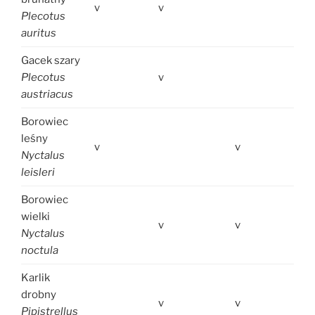
v
v
Plecotus
auritus
Gacek szary
Plecotus
v
austriacus
Borowiec
leśny
v
v
Nyctalus
leisleri
Borowiec
wielki
v
v
Nyctalus
noctula
Karlik
drobny
v
v
Pipistrellus