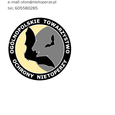
e-mail: oton@nietoperze.pl
tel.: 605580285