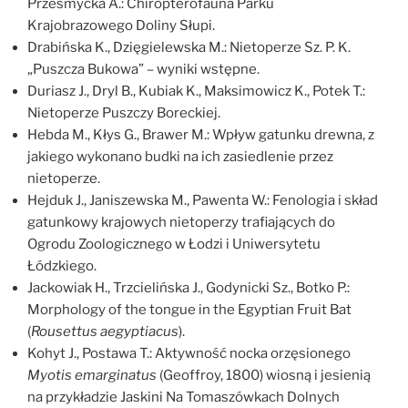
Przesmycka A.: Chiropterofauna Parku
Krajobrazowego Doliny Słupi.
Drabińska K., Dzięgielewska M.: Nietoperze Sz. P. K.
„Puszcza Bukowa” – wyniki wstępne.
Duriasz J., Dryl B., Kubiak K., Maksimowicz K., Potek T.:
Nietoperze Puszczy Boreckiej.
Hebda M., Kłys G., Brawer M.: Wpływ gatunku drewna, z
jakiego wykonano budki na ich zasiedlenie przez
nietoperze.
Hejduk J., Janiszewska M., Pawenta W.: Fenologia i skład
gatunkowy krajowych nietoperzy trafiających do
Ogrodu Zoologicznego w Łodzi i Uniwersytetu
Łódzkiego.
Jackowiak H., Trzcielińska J., Godynicki Sz., Botko P.:
Morphology of the tongue in the Egyptian Fruit Bat
(
Rousettus aegyptiacus
).
Kohyt J., Postawa T.: Aktywność nocka orzęsionego
Myotis emarginatus
(Geoffroy, 1800) wiosną i jesienią
na przykładzie Jaskini Na Tomaszówkach Dolnych