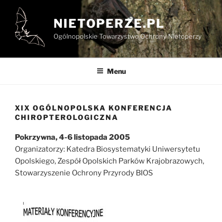
Przejdź
do
NIETOPERZE.PL
treści
Ogólnopolskie Towarzystwo Ochrony Nietoperzy
Menu
XIX OGÓLNOPOLSKA KONFERENCJA
CHIROPTEROLOGICZNA
Pokrzywna, 4-6 listopada 2005
Organizatorzy: Katedra Biosystematyki Uniwersytetu
Opolskiego, Zespół Opolskich Parków Krajobrazowych,
Stowarzyszenie Ochrony Przyrody BIOS