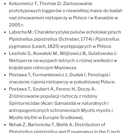
Kokurewicz T., Thomas D.: Zastosowanie
prototypowych loggerów o niewielkiej masie do badań
nad zimowaniem nietoperzy w Polsce i w Kanadzie w
2005 r.
Labocha M.: Charakterystyka pulsów echolokacyjnych
Pipistrellus pipistrellus
(Schreber, 1774) i
Pipistrellus
pygmaeus
(Leach, 1825) występujących w Polsce.
Lesiński G., Kowalski M., Wójtowicz B., Gulatowska J.:
Nietoperze na wyspach leśnych o różnej wielkości w
krajobrazie rolniczym Mazowsza.
Postawa T., Furmankiewicz J., Dudek I.: Fenologia i
znaczenie rojenia nietoperzy w południowej Polsce.
Postawa T., Szubert A., Ferenc H., Doczy A.:
Zróżnicowanie populacji roztoczy z rodziny
Spinturnicidae (Acari: Gamasida) w naturalnych i
antropogenicznych schronieniach
Myotis myotis
i
Myotis blythii
w Europie Środkowej.
Rehak Z., Bartonicka T., Bielik A.: Distribution of
Pipistrellus pipistrellus
and
P. pygmaeus
in the Czech