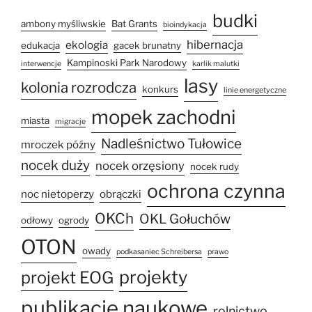
budki
ambony myśliwskie
Bat Grants
bioindykacja
hibernacja
ekologia
edukacja
gacek brunatny
Kampinoski Park Narodowy
interwencje
karlik malutki
lasy
kolonia rozrodcza
konkurs
linie energetyczne
mopek zachodni
miasta
migracje
Nadleśnictwo Tułowice
mroczek późny
nocek duży
nocek orzęsiony
nocek rudy
ochrona czynna
noc nietoperzy
obrączki
OKCh
OKL Gołuchów
odłowy
ogrody
OTON
owady
podkasaniec Schreibersa
prawo
projekty
projekt EOG
publikacje naukowe
rolnictwo