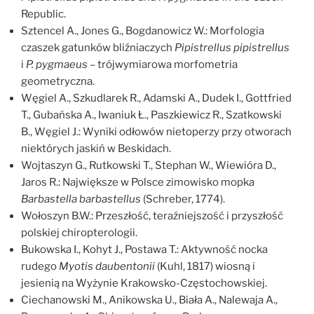
Republic.
Sztencel A., Jones G., Bogdanowicz W.: Morfologia
czaszek gatunków bliźniaczych
Pipistrellus pipistrellus
i
P. pygmaeus
– trójwymiarowa morfometria
geometryczna.
Węgiel A., Szkudlarek R., Adamski A., Dudek I., Gottfried
T., Gubańska A., Iwaniuk Ł., Paszkiewicz R., Szatkowski
B., Węgiel J.: Wyniki odłowów nietoperzy przy otworach
niektórych jaskiń w Beskidach.
Wojtaszyn G., Rutkowski T., Stephan W., Wiewióra D.,
Jaros R.: Największe w Polsce zimowisko mopka
Barbastella barbastellus
(Schreber, 1774).
Wołoszyn B.W.: Przeszłość, teraźniejszość i przyszłość
polskiej chiropterologii.
Bukowska I., Kohyt J., Postawa T.: Aktywność nocka
rudego
Myotis daubentonii
(Kuhl, 1817) wiosną i
jesienią na Wyżynie Krakowsko-Częstochowskiej.
Ciechanowski M., Anikowska U., Biała A., Nalewaja A.,