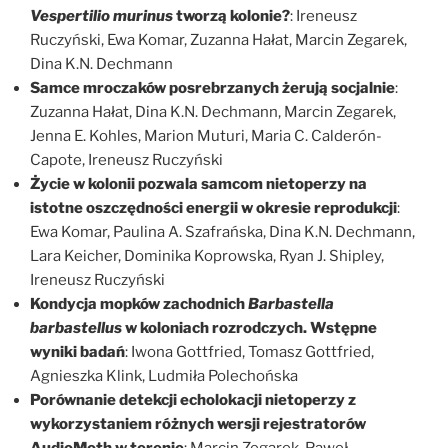
Vespertilio murinus
tworzą kolonie?
: Ireneusz
Ruczyński, Ewa Komar, Zuzanna Hałat, Marcin Zegarek,
Dina K.N. Dechmann
Samce mroczaków posrebrzanych żerują socjalnie
:
Zuzanna Hałat, Dina K.N. Dechmann, Marcin Zegarek,
Jenna E. Kohles, Marion Muturi, Maria C. Calderón-
Capote, Ireneusz Ruczyński
Życie w kolonii pozwala samcom nietoperzy na
istotne oszczędności energii w okresie reprodukcji
:
Ewa Komar, Paulina A. Szafrańska, Dina K.N. Dechmann,
Lara Keicher, Dominika Koprowska, Ryan J. Shipley,
Ireneusz Ruczyński
Kondycja mopków zachodnich
Barbastella
barbastellus
w koloniach rozrodczych. Wstępne
wyniki badań
: Iwona Gottfried, Tomasz Gottfried,
Agnieszka Klink, Ludmiła Polechońska
Porównanie detekcji echolokacji nietoperzy z
wykorzystaniem różnych wersji rejestratorów
AudioMoth w terenie
: Marcin Zegarek, Paweł