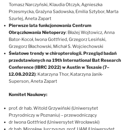
Tomasz Narczyński, Klaudia Otczyk, Agnieszka
Przesmycka, Grażyna Sadowska, Emilia Sztybor, Marta
Szurlej, Aneta Zapart
Pierwsze lata funkcjonowania Centrum
Obrączkowania Nietoperzy
: Błażej Wojtowicz, Anna
Bator-Kocoł, Iwona Gottfried, Grzegorz Lesiński,
Grzegorz Błachowski, Michał S. Wojciechowski
Światowe trendy w chiropterologii. Przegląd badań
przedstawionych na 19th International Bat Research
Conference (IBRC 2022) w Austin w Texasie (7–
12.08.2022)
: Katarzyna Thor, Katarzyna Janik-
Superson, Aneta Zapart
Komitet Naukowy:
prof. dr hab. Witold Grzywiński (Uniwersytet
Przyrodniczy w Poznaniu) – przewodniczący
dr Iwona Gottfried (Uniwersytet Wrocławski)
dr hab. Mirosław Jurczyszyn, prof. UAM (Uniwersytet