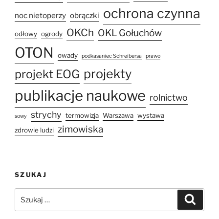
ochrona czynna
noc nietoperzy
obrączki
OKCh
OKL Gołuchów
odłowy
ogrody
OTON
owady
podkasaniec Schreibersa
prawo
projekty
projekt EOG
publikacje naukowe
rolnictwo
strychy
termowizja
Warszawa
wystawa
sowy
zimowiska
zdrowie ludzi
SZUKAJ
Szukaj:
Szukaj