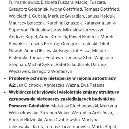
Furmankiewicz, Elżbieta Fuszara, Maciej Fuszara,
Grzegorz Gołębniak, Iwona Gottfried, Tomasz Gottfried,
Wojciech J. Gubała, Mariusz Gwardjan, Janusz Hejduk,
Maurycy Ignaczak, Karolina Ignaszak, Katarzyna Janik-
Superson, Radosław Jaros, Mirosław Jurczyszyn,
Andrzej Kepel, Anna Kmiecik, Paweł Kmiecik, Marek
Kowalski, Leszek Koziróg, Grzegorz Lesiński, Jakub
Nowak, Adam Olszewski, Krzysztof Piksa, Michał
Piskorski, Tomasz Postawa, Ireneusz Stec, Wojciech
Stephan, Michał Sykut, Rafał Szkudlarek, Dariusz
Węcławek, Grzegorz Wojtaszyn
Problemy ochrony nietoperzy w rejonie autostrady
A2
: Jan Cichocki, Agnieszka Ważna, Ewa Patalas
Wybiórczość kryjówek i wieloletnie zmiany struktury
zgrupowania nietoperzy zasiedlających budynki na
Pomorzu Gdańskim
: Mateusz Ciechanowski, Martyna
Walaszkowska, Zuzanna Wikar, Weronika Ardzińska,
Konrad Bidziński, Anna Czablewska, Martyna
Jankowska-Jarek, Tomasz Jarzembowski, Marta Kepel,