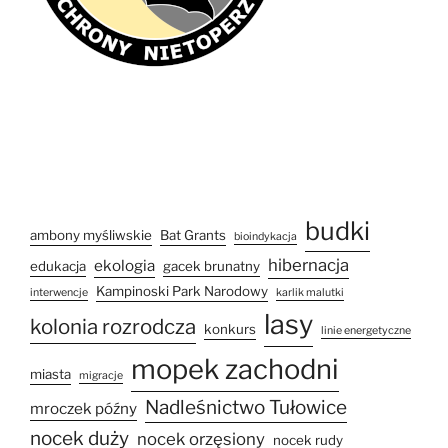
budki
ambony myśliwskie
Bat Grants
bioindykacja
hibernacja
ekologia
edukacja
gacek brunatny
Kampinoski Park Narodowy
interwencje
karlik malutki
lasy
kolonia rozrodcza
konkurs
linie energetyczne
mopek zachodni
miasta
migracje
Nadleśnictwo Tułowice
mroczek późny
nocek duży
nocek orzęsiony
nocek rudy