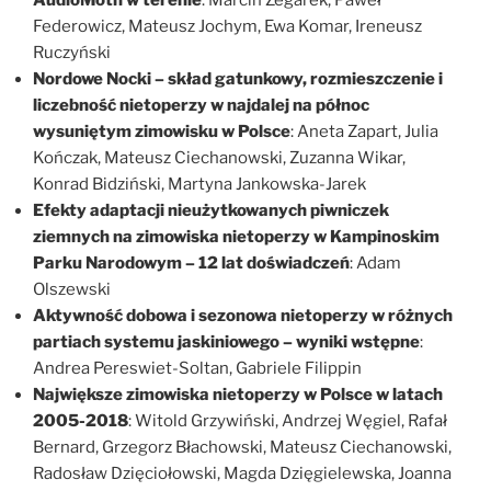
Federowicz, Mateusz Jochym, Ewa Komar, Ireneusz
Ruczyński
Nordowe Nocki – skład gatunkowy, rozmieszczenie i
liczebność nietoperzy w najdalej na północ
wysuniętym zimowisku w Polsce
: Aneta Zapart, Julia
Kończak, Mateusz Ciechanowski, Zuzanna Wikar,
Konrad Bidziński, Martyna Jankowska-Jarek
Efekty adaptacji nieużytkowanych piwniczek
ziemnych na zimowiska nietoperzy w Kampinoskim
Parku Narodowym – 12 lat doświadczeń
: Adam
Olszewski
Aktywność dobowa i sezonowa nietoperzy w różnych
partiach systemu jaskiniowego – wyniki wstępne
:
Andrea Pereswiet-Soltan, Gabriele Filippin
Największe zimowiska nietoperzy w Polsce w latach
2005-2018
: Witold Grzywiński, Andrzej Węgiel, Rafał
Bernard, Grzegorz Błachowski, Mateusz Ciechanowski,
Radosław Dzięciołowski, Magda Dzięgielewska, Joanna