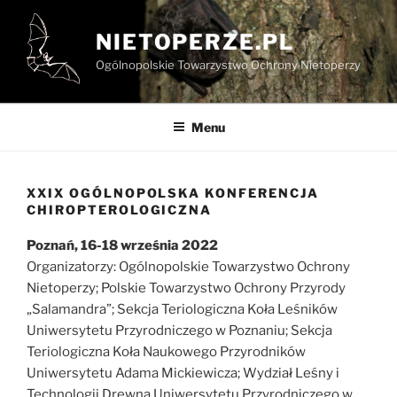
Przejdź
do
NIETOPERZE.PL
treści
Ogólnopolskie Towarzystwo Ochrony Nietoperzy
Menu
XXIX OGÓLNOPOLSKA KONFERENCJA
CHIROPTEROLOGICZNA
Poznań, 16-18 września 2022
Organizatorzy: Ogólnopolskie Towarzystwo Ochrony
Nietoperzy; Polskie Towarzystwo Ochrony Przyrody
„Salamandra”; Sekcja Teriologiczna Koła Leśników
Uniwersytetu Przyrodniczego w Poznaniu; Sekcja
Teriologiczna Koła Naukowego Przyrodników
Uniwersytetu Adama Mickiewicza; Wydział Leśny i
Technologii Drewna Uniwersytetu Przyrodniczego w