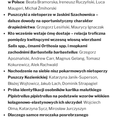
w Polsce
: Beata Bramorska, Ireneusz Ruczyński, Luca
Maugeri, Michał Żmihorski
Puszczyki a nietoperze w Jaskini Szachownica –
dalsze dowody na oportunistyczny charakter
drapieżnictwa
: Grzegorz Lesiński, Maurycy Ignaczak
Kto wcześnie wstaje ćmę dostaje – relacja troficzna
pomiędzy kwitnącymi wczesną wiosną wierzbami
Salix
spp., ćmami
Orthosia
spp. i mopkami
zachodnimi
Barbastella barbastellus
: Grzegorz
Apoznański, Andrew Carr, Magnus Gelang, Tomasz
Kokurewicz, Alek Rachwald
Nachodzenie na siebie nisz pokarmowych nietoperzy
Puszczy Kozienickiej
: Katarzyna Janik–Superson,
Błażej Wojtowicz, Jakub Lach, Dominik Strapagiel
Próba identyfikacji osobników karlika malutkiego
Pipistrellus pipistrellus
na podstawie wzorów włókien
kolagenowo-elastynowych ich skrzydeł
: Wojciech
Olma, Katarzyna Sycz, Mirosław Jurczyszyn
Dlaczego samce mroczaka posrebrzanego