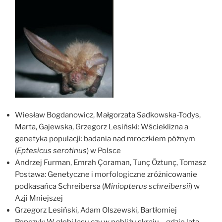
Wiesław Bogdanowicz, Małgorzata Sadkowska-Todys,
Marta, Gajewska, Grzegorz Lesiński: Wścieklizna a
genetyka populacji: badania nad mroczkiem późnym
(
Eptesicus serotinus
) w Polsce
Andrzej Furman, Emrah Çoraman, Tunç Öztunç, Tomasz
Postawa: Genetyczne i morfologiczne zróżnicowanie
podkasańca Schreibersa (
Miniopterus schreibersii
) w
Azji Mniejszej
Grzegorz Lesiński, Adam Olszewski, Bartłomiej
Popczyk: W głębi lasu czy w pobliżu skraju – gdzie lata