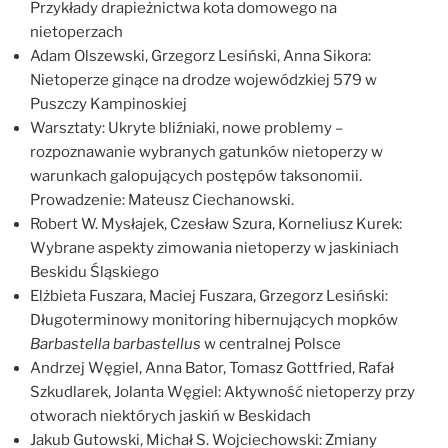
Przykłady drapieżnictwa kota domowego na
nietoperzach
Adam Olszewski, Grzegorz Lesiński, Anna Sikora:
Nietoperze ginące na drodze wojewódzkiej 579 w
Puszczy Kampinoskiej
Warsztaty: Ukryte bliźniaki, nowe problemy –
rozpoznawanie wybranych gatunków nietoperzy w
warunkach galopujących postępów taksonomii.
Prowadzenie: Mateusz Ciechanowski.
Robert W. Mysłajek, Czesław Szura, Korneliusz Kurek:
Wybrane aspekty zimowania nietoperzy w jaskiniach
Beskidu Śląskiego
Elżbieta Fuszara, Maciej Fuszara, Grzegorz Lesiński:
Długoterminowy monitoring hibernujących mopków
Barbastella barbastellus
w centralnej Polsce
Andrzej Węgiel, Anna Bator, Tomasz Gottfried, Rafał
Szkudlarek, Jolanta Węgiel: Aktywność nietoperzy przy
otworach niektórych jaskiń w Beskidach
Jakub Gutowski, Michał S. Wojciechowski: Zmiany