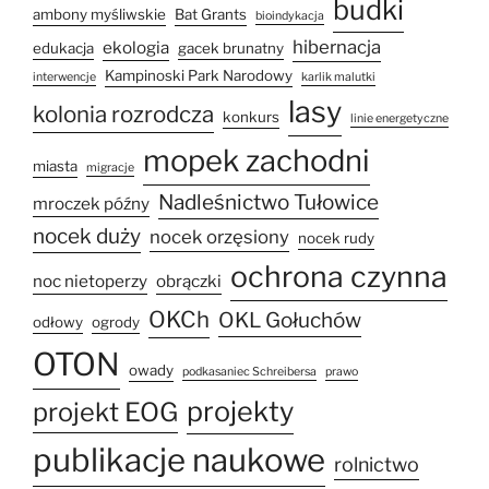
budki
ambony myśliwskie
Bat Grants
bioindykacja
hibernacja
ekologia
edukacja
gacek brunatny
Kampinoski Park Narodowy
interwencje
karlik malutki
lasy
kolonia rozrodcza
konkurs
linie energetyczne
mopek zachodni
miasta
migracje
Nadleśnictwo Tułowice
mroczek późny
nocek duży
nocek orzęsiony
nocek rudy
ochrona czynna
noc nietoperzy
obrączki
OKCh
OKL Gołuchów
odłowy
ogrody
OTON
owady
podkasaniec Schreibersa
prawo
projekty
projekt EOG
publikacje naukowe
rolnictwo