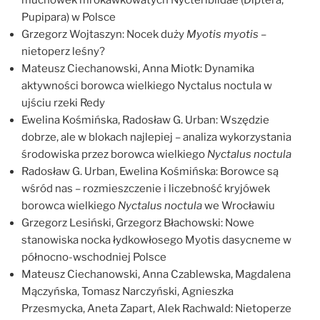
Pupipara) w Polsce
Grzegorz Wojtaszyn: Nocek duży
Myotis myotis
–
nietoperz leśny?
Mateusz Ciechanowski, Anna Miotk: Dynamika
aktywności borowca wielkiego Nyctalus noctula w
ujściu rzeki Redy
Ewelina Kośmińska, Radosław G. Urban: Wszędzie
dobrze, ale w blokach najlepiej – analiza wykorzystania
środowiska przez borowca wielkiego
Nyctalus noctula
Radosław G. Urban, Ewelina Kośmińska: Borowce są
wśród nas – rozmieszczenie i liczebność kryjówek
borowca wielkiego
Nyctalus noctula
we Wrocławiu
Grzegorz Lesiński, Grzegorz Błachowski: Nowe
stanowiska nocka łydkowłosego Myotis dasycneme w
północno-wschodniej Polsce
Mateusz Ciechanowski, Anna Czablewska, Magdalena
Mączyńska, Tomasz Narczyński, Agnieszka
Przesmycka, Aneta Zapart, Alek Rachwald: Nietoperze