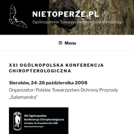
Przejdź
do
NIETOPERZE.PL
treści
Ogólnopolskie Towarzystwo Ochrony Nietoperzy
Menu
XXI OGÓLNOPOLSKA KONFERENCJA
CHIROPTEROLOGICZNA
Sieraków, 24-26 października 2008
Organizator: Polskie Towarzystwo Ochrony Przyrody
„Salamandra”