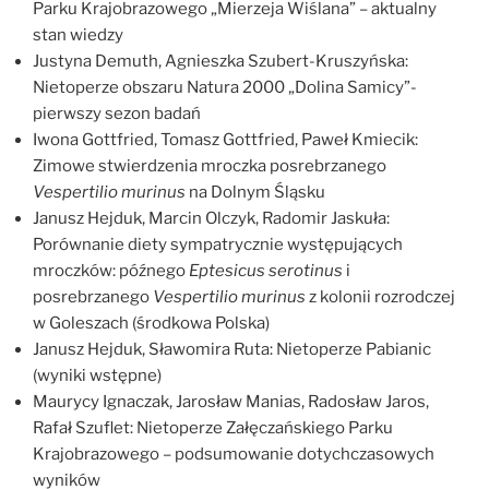
Parku Krajobrazowego „Mierzeja Wiślana” – aktualny
stan wiedzy
Justyna Demuth, Agnieszka Szubert-Kruszyńska:
Nietoperze obszaru Natura 2000 „Dolina Samicy”-
pierwszy sezon badań
Iwona Gottfried, Tomasz Gottfried, Paweł Kmiecik:
Zimowe stwierdzenia mroczka posrebrzanego
Vespertilio murinus
na Dolnym Śląsku
Janusz Hejduk, Marcin Olczyk, Radomir Jaskuła:
Porównanie diety sympatrycznie występujących
mroczków: późnego
Eptesicus serotinus
i
posrebrzanego
Vespertilio murinus
z kolonii rozrodczej
w Goleszach (środkowa Polska)
Janusz Hejduk, Sławomira Ruta: Nietoperze Pabianic
(wyniki wstępne)
Maurycy Ignaczak, Jarosław Manias, Radosław Jaros,
Rafał Szuflet: Nietoperze Załęczańskiego Parku
Krajobrazowego – podsumowanie dotychczasowych
wyników