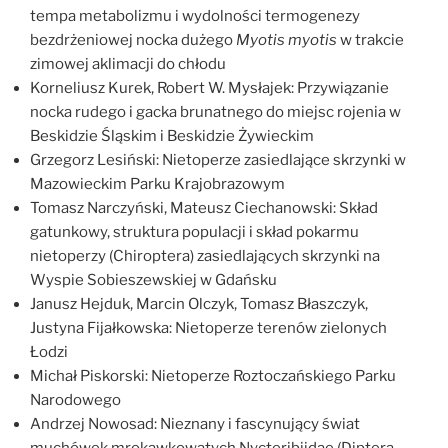
tempa metabolizmu i wydolności termogenezy
bezdrżeniowej nocka dużego
Myotis myotis
w trakcie
zimowej aklimacji do chłodu
Korneliusz Kurek, Robert W. Mysłajek: Przywiązanie
nocka rudego i gacka brunatnego do miejsc rojenia w
Beskidzie Śląskim i Beskidzie Żywieckim
Grzegorz Lesiński: Nietoperze zasiedlające skrzynki w
Mazowieckim Parku Krajobrazowym
Tomasz Narczyński, Mateusz Ciechanowski: Skład
gatunkowy, struktura populacji i skład pokarmu
nietoperzy (Chiroptera) zasiedlających skrzynki na
Wyspie Sobieszewskiej w Gdańsku
Janusz Hejduk, Marcin Olczyk, Tomasz Błaszczyk,
Justyna Fijałkowska: Nietoperze terenów zielonych
Łodzi
Michał Piskorski: Nietoperze Roztoczańskiego Parku
Narodowego
Andrzej Nowosad: Nieznany i fascynujący świat
muchówek mrokawkowatych Nycteribiidae (Diptera,