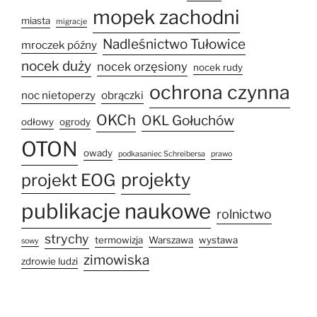
mopek zachodni
miasta
migracje
Nadleśnictwo Tułowice
mroczek późny
nocek duży
nocek orzęsiony
nocek rudy
ochrona czynna
noc nietoperzy
obrączki
OKCh
OKL Gołuchów
odłowy
ogrody
OTON
owady
podkasaniec Schreibersa
prawo
projekty
projekt EOG
publikacje naukowe
rolnictwo
strychy
termowizja
Warszawa
wystawa
sowy
zimowiska
zdrowie ludzi