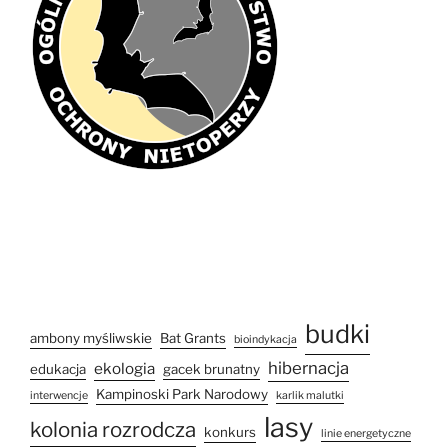
budki
ambony myśliwskie
Bat Grants
bioindykacja
hibernacja
ekologia
edukacja
gacek brunatny
Kampinoski Park Narodowy
interwencje
karlik malutki
lasy
kolonia rozrodcza
konkurs
linie energetyczne