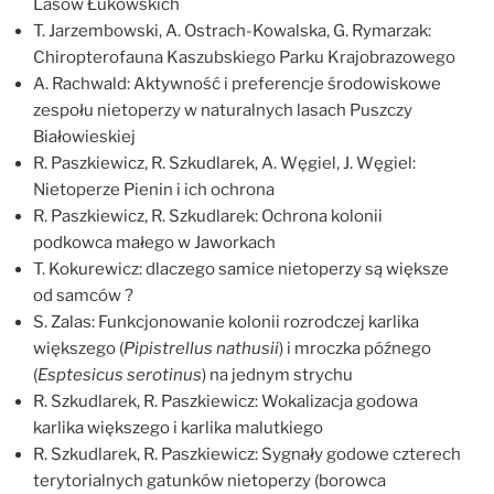
Lasów Łukowskich
T. Jarzembowski, A. Ostrach-Kowalska, G. Rymarzak:
Chiropterofauna Kaszubskiego Parku Krajobrazowego
A. Rachwald: Aktywność i preferencje środowiskowe
zespołu nietoperzy w naturalnych lasach Puszczy
Białowieskiej
R. Paszkiewicz, R. Szkudlarek, A. Węgiel, J. Węgiel:
Nietoperze Pienin i ich ochrona
R. Paszkiewicz, R. Szkudlarek: Ochrona kolonii
podkowca małego w Jaworkach
T. Kokurewicz: dlaczego samice nietoperzy są większe
od samców ?
S. Zalas: Funkcjonowanie kolonii rozrodczej karlika
większego (
Pipistrellus nathusii
) i mroczka późnego
(
Esptesicus serotinus
) na jednym strychu
R. Szkudlarek, R. Paszkiewicz: Wokalizacja godowa
karlika większego i karlika malutkiego
R. Szkudlarek, R. Paszkiewicz: Sygnały godowe czterech
terytorialnych gatunków nietoperzy (borowca