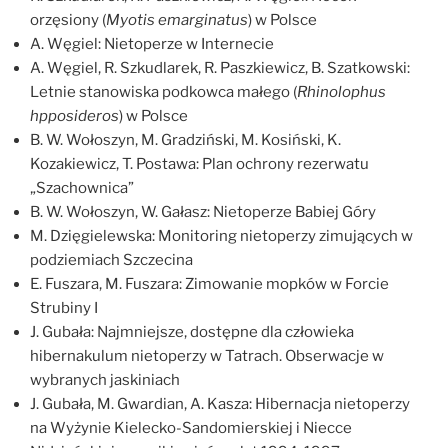
orzęsiony (
Myotis emarginatus
) w Polsce
A. Węgiel: Nietoperze w Internecie
A. Węgiel, R. Szkudlarek, R. Paszkiewicz, B. Szatkowski:
Letnie stanowiska podkowca małego (
Rhinolophus
hpposideros
) w Polsce
B. W. Wołoszyn, M. Gradziński, M. Kosiński, K.
Kozakiewicz, T. Postawa: Plan ochrony rezerwatu
„Szachownica”
B. W. Wołoszyn, W. Gałasz: Nietoperze Babiej Góry
M. Dzięgielewska: Monitoring nietoperzy zimujących w
podziemiach Szczecina
E. Fuszara, M. Fuszara: Zimowanie mopków w Forcie
Strubiny I
J. Gubała: Najmniejsze, dostępne dla człowieka
hibernakulum nietoperzy w Tatrach. Obserwacje w
wybranych jaskiniach
J. Gubała, M. Gwardian, A. Kasza: Hibernacja nietoperzy
na Wyżynie Kielecko-Sandomierskiej i Niecce